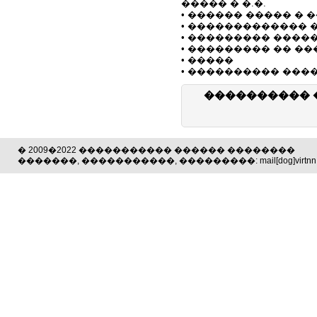
����� � �.�.
• ������ ����� � 
• ������������� 
• ��������� ���
• ��������� �� �
• �����
• ���������� ����
���������� 
� 2009�2022 ����������� ������ ��������
�������, �����������, ���������: mail[dog]virtnn.