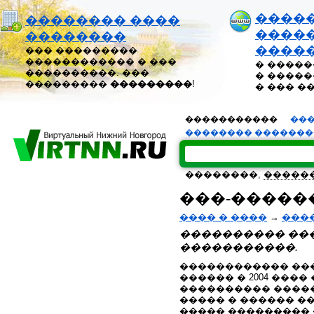
����
�������� ����
�����
��������
����
��� ���������
������������ � ���
� �����
����������. ���
� �����
���������
���������
!
� ��� �
�����������
���
�������� ������
��������,
�����
���-������
���� � ����
→
���
���������� ��
�����������.
������������ ���
������ � 2004 ���
���������� �����
����� � ������ �
����� ��������� 