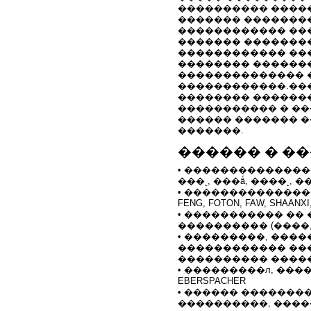
���������� ����
������� �������
������������ ��
������� ��������
������������ ��
�������� ������
�������������� 
������������.��
�������� ������
����������� � �
������ ������� 
�������.
������ � �
• ���������������
���˻, ���ǻ, ����˻, �
• ��������������� �
FENG, FOTON, FAW, SHAANXI
• ����������� ��
���������� (����
• ���������, ���
������������ ��
���������� ����
• ���������л, ����ǻ
EBERSPACHER
• ������ �������
����������, ����