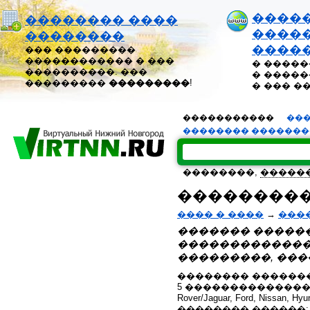
����
�������� ����
�����
��������
����
��� ���������
������������ � ���
� �����
����������. ���
� �����
���������
���������
!
� ��� �
�����������
���
�������� ������
��������,
�����
����������
���� � ����
→
���
������� ������
�������������
���������, ���
�������� �������
5 ���������������
Rover/Jaguar, Ford, Nissan, 
�������� ������;