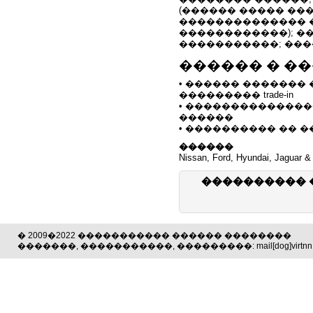
(������ ����� ��
�������������� 
������������); �
�����������; ���
������ � �
• ������ �������
��������� trade-in
• ��������������
������
• ���������� �� �
������
Nissan, Ford, Hyundai, Jaguar &
���������� 
� 2009�2022 ����������� ������ ��������
�������, �����������, ���������: mail[dog]virtnn.