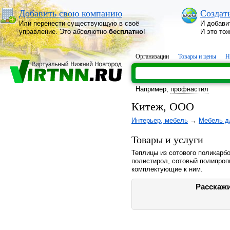
Добавить свою компанию
Создат
Или перенести существующую в своё
И добави
управление. Это абсолютно
бесплатно
!
И это то
Организации
Товары и цены
Н
Например,
профнастил
Китеж, ООО
Интерьер, мебель
→
Мебель д
Товары и услуги
Теплицы из сотового поликарб
полистирол, сотовый полипропи
комплектующие к ним.
Расскажи