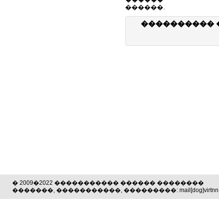
������.
���������� 
� 2009�2022 ����������� ������ ��������
�������, �����������, ���������: mail[dog]virtnn.