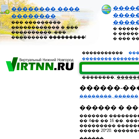
����
�������� ����
�����
��������
����
��� ���������
������������ � ���
� �����
����������. ���
� �����
���������
���������
!
� ��� �
�����������
���
�������� ������
��������,
�����
������-��
��������, ������
������ � �
������� �������
�� 4�� �� 16 ��. �
��������� �����
����� 20*20. �����
������