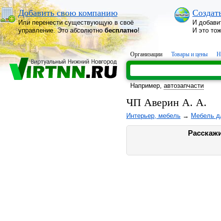
Добавить свою компанию
Создат
Или перенести существующую в своё
И добави
управление. Это абсолютно
бесплатно
!
И это то
Организации
Товары и цены
Н
Например,
автозапчасти
ЧП Аверин А. А.
Интерьер, мебель
→
Мебель д
Расскажи