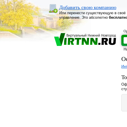
Добавить свою компанию
Или перенести существующую в своё
управление. Это абсолютно
бесплатн
Ор
Н
О
Ин
То
Оф
сту