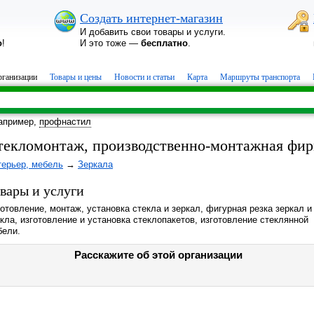
Создать интернет-магазин
И добавить свои товары и услуги.
о
!
И это тоже —
бесплатно
.
ганизации
Товары и цены
Новости и статьи
Карта
Маршруты транспорта
апример,
профнастил
текломонтаж, производственно-монтажная фир
терьер, мебель
→
Зеркала
вары и услуги
отовление, монтаж, установка стекла и зеркал, фигурная резка зеркал и
кла, изготовление и установка стеклопакетов, изготовление стеклянной
бели.
Расскажите об этой организации