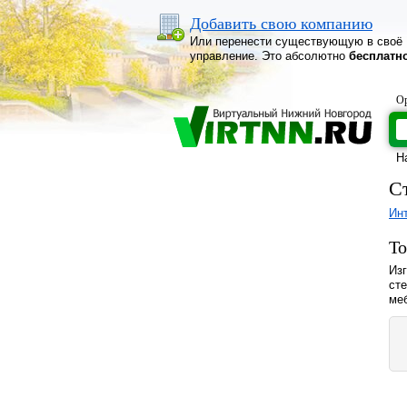
Добавить свою компанию
Или перенести существующую в своё
управление. Это абсолютно
бесплатн
Ор
Н
С
Ин
То
Изг
сте
ме