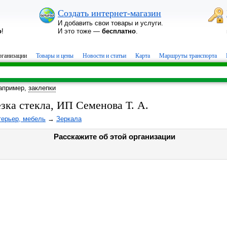
Создать интернет-магазин
И добавить свои товары и услуги.
о
!
И это тоже —
бесплатно
.
ганизации
Товары и цены
Новости и статьи
Карта
Маршруты транспорта
апример,
заклепки
езка стекла, ИП Семенова Т. А.
терьер, мебель
→
Зеркала
Расскажите об этой организации