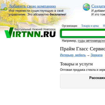
Добавить свою компанию
Создат
Или перенести существующую в своё
И добави
управление. Это абсолютно
бесплатно
!
И это то
Организации
Товары и цены
Н
Например,
суды автозаводско
Прайм Гласс Серви
Интерьер, мебель
→
Зеркала
Товары и услуги
Оптовая продажа стекла и зер
Расскажи