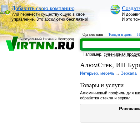
Добавить свою компанию
Создат
Или перенести существующую в своё
И добави
управление. Это абсолютно
бесплатно
!
И это то
Организации
Товары и цены
Н
Например,
сувенирная проду
АлюмСтек, ИП Бурк
Интерьер, мебель
→
Зеркала
Товары и услуги
Алюминиевый профиль для шка
обработка стекла и зеркал.
Расскажи