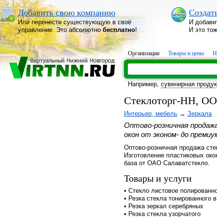
Добавить свою компанию
Создат
Или перенести существующую в своё
И добави
управление. Это абсолютно
бесплатно
!
И это то
Организации
Товары и цены
Н
Например,
сувенирная проду
Стеклоторг-НН, О
Интерьер, мебель
→
Зеркала
Оптово-розничная продаж
окон от эконом- до премиу
Оптово-розничная продажа стек
Изготовление пластиковых око
база от ОАО Салаватстекло.
Товары и услуги
• Стекло листовое полированно
• Резка стекла тонированного 
• Резка зеркал серебряных
• Резка стекла узорчатого