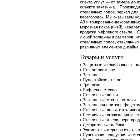
спектр услуг — от замера до и
объекте заказчика. Производи
стеклянных полов, зеркал для 
перегородок. Мы оказываем ус
А3 и тонированно-декоративных
морозная искра (иней), квадрат
продажа рифлёного стекла. С
любой толщины и размеров, чт
стеклянных полов, стеклянных
различных элементов дизайна.
Товары и услуги
• Защитные и тонированные пл
• Стекло листовое
• Зеркала
• Пулестойкое стекло
• Триплекс
• Рифленое стекло
• Стеклянные полки
• Зеркальные стены, потолки
• Зеркальная плитка с фацето
• Стеклянные полы, стеклянны
• Лестничные ограждения из с
• Стеклянные двери, перегоро
• Декоративные плёнки
• Элементы интерьера из стек
• Сувенирная продукция из сте
• Изделия из стекла на заказ