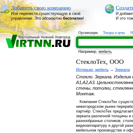
Добавить свою компанию
Создат
Или перенести существующую в своё
И добави
управление. Это абсолютно
бесплатно
!
И это то
Организации
Товары и цены
Н
Например,
мебель
СтеклоТех, ООО
Интерьер, мебель
→
Зеркала
Стекло. Зеркала. Изделия 
А1,А2,А3. Цельностеклянны
стены, потолки, стеклянн
Монтаж.
Компания СтеклоТех существу
нижегородском рынке перерабо
партнёр. СтеклоТех предлагае
зеркала различной толщины и
разнообразных столиков, столе
видеоаппаратуру и другой раз
мебельном производстве и оф