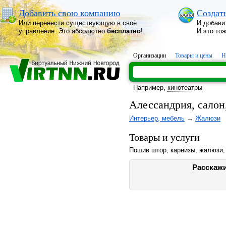
Добавить свою компанию
Создат
Или перенести существующую в своё
И добави
управление. Это абсолютно
бесплатно
!
И это то
Организации
Товары и цены
Н
Например,
кинотеатры
Алессандрия, сало
Интерьер, мебель
→
Жалюзи
Товары и услуги
Пошив штор, карнизы, жалюзи, 
Расскажи