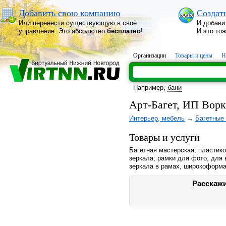
Добавить свою компанию
Создат
Или перенести существующую в своё
И добави
управление. Это абсолютно
бесплатно
!
И это то
Организации
Товары и цены
Н
Например,
бани
Арт-Багет, ИП Ворк
Интерьер, мебель
→
Багетные
Товары и услуги
Багетная мастерская; пластик
зеркала; рамки для фото, для 
зеркала в рамах, широкоформа
Расскажи