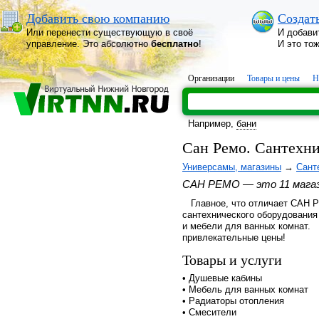
Добавить свою компанию
Создат
Или перенести существующую в своё
И добави
управление. Это абсолютно
бесплатно
!
И это то
Организации
Товары и цены
Н
Например,
бани
Сан Ремо. Сантехни
Универсамы, магазины
→
Сант
САН РЕМО — это 11 магаз
Главное, что отличает САН Р
сантехнического оборудования
и мебели для ванных комнат.
привлекательные цены!
Товары и услуги
• Душевые кабины
• Мебель для ванных комнат
• Радиаторы отопления
• Смесители