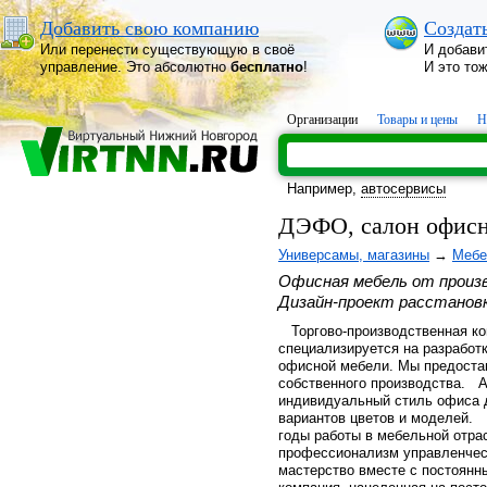
Добавить свою компанию
Создат
Или перенести существующую в своё
И добави
управление. Это абсолютно
бесплатно
!
И это то
Организации
Товары и цены
Н
Например,
автосервисы
ДЭФО, салон офис
Универсамы, магазины
→
Мебе
Офисная мебель от произв
Дизайн-проект расстанов
Торгово-производственная ком
специализируется на разработк
офисной мебели. Мы предостав
собственного производства. 
индивидуальный стиль офиса д
вариантов цветов и моделей.
годы работы в мебельной отра
профессионализм управленческ
мастерство вместе с постоян