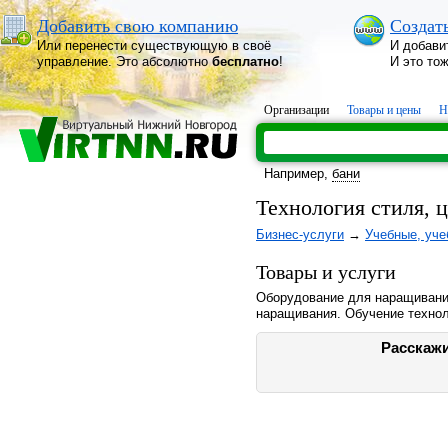
Добавить свою компанию
Создат
Или перенести существующую в своё
И добави
управление. Это абсолютно
бесплатно
!
И это то
Организации
Товары и цены
Н
Например,
бани
Технология стиля, 
Бизнес-услуги
→
Учебные, уче
Товары и услуги
Оборудование для наращивания
наращивания. Обучение технол
Расскажи