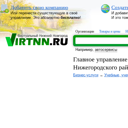
Добавить свою компанию
Создат
Или перенести существующую в своё
И добави
управление. Это абсолютно
бесплатно
!
И это то
Организации
Товары и цены
Н
Например,
автосервисы
Главное управлени
Нижегородского ра
Бизнес-услуги
→
Учебные, уче