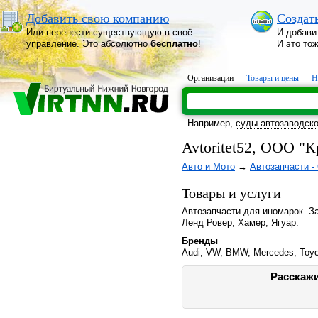
Добавить свою компанию
Создат
Или перенести существующую в своё
И добави
управление. Это абсолютно
бесплатно
!
И это то
Организации
Товары и цены
Н
Например,
суды автозаводско
Avtoritet52, ООО "К
Авто и Мото
→
Автозапчасти -
Товары и услуги
Автозапчасти для иномарок. За
Ленд Ровер, Хамер, Ягуар.
Бренды
Audi, VW, BMW, Mercedes, Toyot
Расскажи