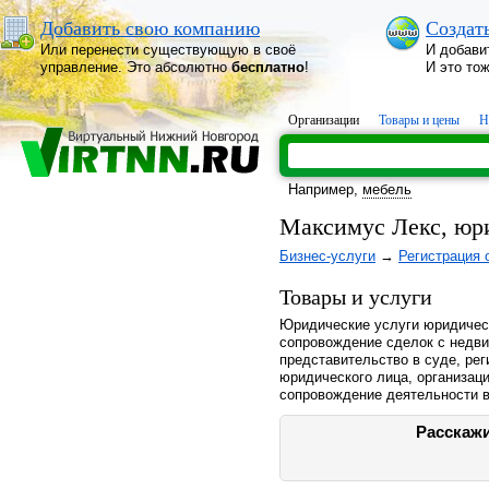
Добавить свою компанию
Создат
Или перенести существующую в своё
И добави
управление. Это абсолютно
бесплатно
!
И это то
Организации
Товары и цены
Н
Например,
мебель
Максимус Лекс, юр
Бизнес-услуги
→
Регистрация 
Товары и услуги
Юридические услуги юридичес
сопровождение сделок с недв
представительство в суде, рег
юридического лица, организац
сопровождение деятельности в
Расскажи