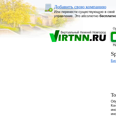
Добавить свою компанию
Или перенести существующую в своё
управление. Это абсолютно
бесплатн
Ор
Н
S
Би
То
Об
Ко
ино
ин