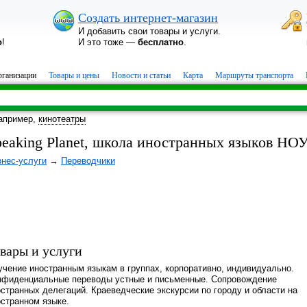
Создать интернет-магазин
И добавить свои товары и услуги.
о
!
И это тоже —
бесплатно
.
ганизации
Товары и цены
Новости и статьи
Карта
Маршруты транспорта
апример,
кинотеатры
pеаking Planet, школа иностранных языков НО
знес-услуги
→
Переводчики
вары и услуги
учение иностранным языкам в группах, корпоративно, индивидуально.
нфиденциальные переводы устные и письменные. Сопровождение
странных делегаций. Краеведческие экскурсии по городу и области на
остранном языке.