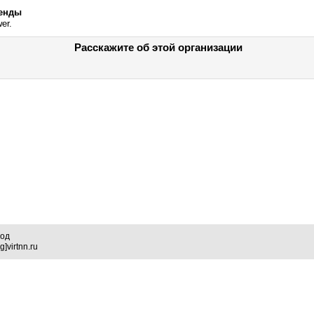
енды
er.
Расскажите об этой организации
род
]virtnn.ru