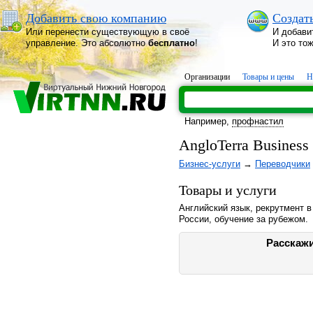
Добавить свою компанию
Создат
Или перенести существующую в своё
И добави
управление. Это абсолютно
бесплатно
!
И это то
Организации
Товары и цены
Н
Например,
профнастил
AngloTerra Busines
Бизнес-услуги
→
Переводчики
Товары и услуги
Английский язык, рекрутмент 
России, обучение за рубежом.
Расскажи