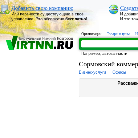
Добавить свою компанию
Создат
Или перенести существующую в своё
И добави
управление. Это абсолютно
бесплатно
!
И это то
Организации
Товары и цены
Н
Например,
автозапчасти
Сормовский коммер
Бизнес-услуги
→
Офисы
Расскажи