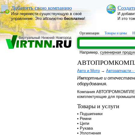
Добавить свою компанию
Создат
Или перенести существующую в своё
И добави
управление. Это абсолютно
бесплатно
!
И это то
Организации
Товары и цены
Н
Например,
сувенирная проду
АВТОПРОМКОМПЛ
Авто и Мото
→
Автозапчасти -
Импортные и отечествен
оборудования.
Компания АВТОПРОМКОМПЛЕКТ 
комплектующие для промышлен
Товары и услуги
• Подшипники
• Ремни
• Цепи
• Рукава
• Уплотнения