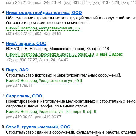
246-21-36,
246-23-74,
431-33-17,
413-04-28,
413
(831)
(831)
(831)
(831)
(831)
4.
Нижегородстройдиагностика, ООО
Обследование строительных конструкций зданий и сооружений жилищ
бытового и производственного назначения ...
Нижний Новгород, Рождественская ул., 6 б
433-22-63,
433-34-91
(831)
(831)
5.
НикА-сервис, ООО
603079, г. Н. Новгород, Московское шоссе, 85 офис 118
и
ещё 1 адрес
Нижний Новгород, Московское шоссе, 85 офис 118
+7
806-27-27, 8
241-64-46
(930)
(831)
6.
Пирс, ЗАО
Строительство портовых и берегоукрепительных сооружений.
Нижний Новгород, Рождественская ул., 49 б
431-30-11
(831)
7.
Сапропель, ООО
Проектирование и изготовление мелиоративных и строительных земс
сапропеля, песка, торфа, по намыву строит...
Нижний Новгород, Родионова ул., 165, корп. 9, оф. 9
419-06-08,
419-06-07
(831)
(831)
8.
Строй, группа компаний, ООО
Строительство зданий и сооружений, фундаментные работы, отделка