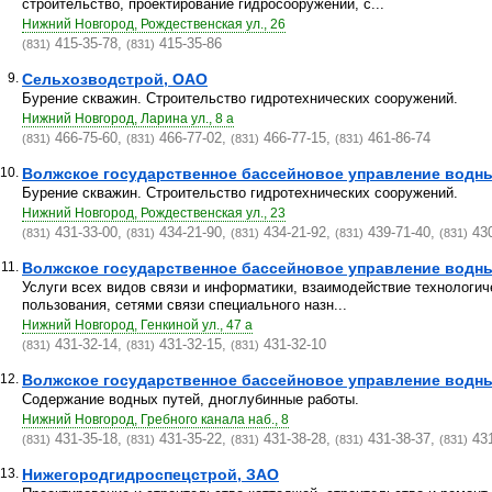
строительство, проектирование гидросооружений, с...
Нижний Новгород, Рождественская ул., 26
415-35-78,
415-35-86
(831)
(831)
9.
Сельхозводстрой, ОАО
Бурение скважин. Строительство гидротехнических сооружений.
Нижний Новгород, Ларина ул., 8 а
466-75-60,
466-77-02,
466-77-15,
461-86-74
(831)
(831)
(831)
(831)
10.
Волжское государственное бассейновое управление водны
Бурение скважин. Строительство гидротехнических сооружений.
Нижний Новгород, Рождественская ул., 23
431-33-00,
434-21-90,
434-21-92,
439-71-40,
430
(831)
(831)
(831)
(831)
(831)
11.
Волжское государственное бассейновое управление водных 
Услуги всех видов связи и информатики, взаимодействие технологич
пользования, сетями связи специального назн...
Нижний Новгород, Генкиной ул., 47 а
431-32-14,
431-32-15,
431-32-10
(831)
(831)
(831)
12.
Волжское государственное бассейновое управление водных 
Содержание водных путей, дноглубинные работы.
Нижний Новгород, Гребного канала наб., 8
431-35-18,
431-35-22,
431-38-28,
431-38-37,
431
(831)
(831)
(831)
(831)
(831)
13.
Нижегородгидроспецстрой, ЗАО