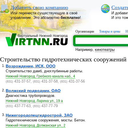
Добавить свою компанию
Создат
Или перенести существующую в своё
И добави
управление. Это абсолютно
бесплатно
!
И это то
Организации
Товары и цены
Н
Например,
кинотеатры
Строительство гидротехнических сооружений
1.
Возрождение, ИСК, ООО
Строительство дамб, дноглубинные работы.
Нижний Новгород, Гребного канала наб., 4
431-37-57,
431-37-58,
431-37-56
(831)
(831)
(831)
2.
Волжский подводник, ОАО
Диагностика трубопроводов.
Нижний Новгород, Ларина ул., 19 а
437-77-63,
437-77-79
(831)
(831)
3.
Нижегородспецгидрострой, ЗАО
Гидротехнические сооружения, мосты. Бетон.
Нижний Новгород, Должанская ул., 2