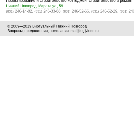
Проектирование и строительство коттеджей, строительство и ремонт
Нижний Новгород, Марата ул., 59
246-14-82,
246-33-88,
246-52-66,
246-52-29,
246
(831)
(831)
(831)
(831)
(831)
© 2009—2019 Виртуальный Нижний Новгород
Вопросы, предложения, пожелания: mail[dog]virtnn.ru