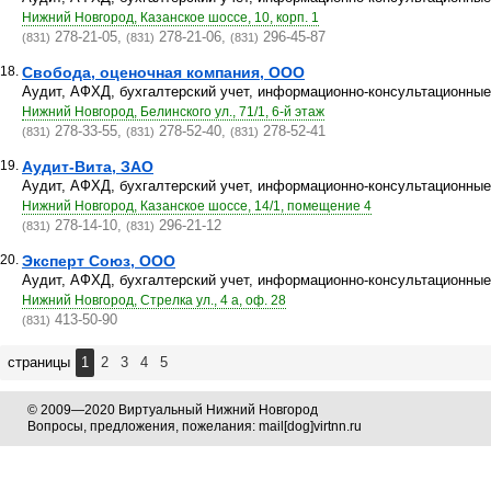
Нижний Новгород, Казанское шоссе, 10, корп. 1
278-21-05,
278-21-06,
296-45-87
(831)
(831)
(831)
18.
Свобода, оценочная компания, ООО
Аудит, АФХД, бухгалтерский учет, информационно-консультационные 
Нижний Новгород, Белинского ул., 71/1, 6-й этаж
278-33-55,
278-52-40,
278-52-41
(831)
(831)
(831)
19.
Аудит-Вита, ЗАО
Аудит, АФХД, бухгалтерский учет, информационно-консультационные 
Нижний Новгород, Казанское шоссе, 14/1, помещение 4
278-14-10,
296-21-12
(831)
(831)
20.
Эксперт Союз, ООО
Аудит, АФХД, бухгалтерский учет, информационно-консультационные 
Нижний Новгород, Стрелка ул., 4 а, оф. 28
413-50-90
(831)
страницы
1
2
3
4
5
© 2009—2020 Виртуальный Нижний Новгород
Вопросы, предложения, пожелания: mail[dog]virtnn.ru