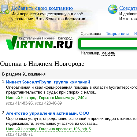
Добавить свою компанию
Создат
Или перенести существующую в своё
И добави
управление. Это абсолютно
бесплатно
!
И это то
Организации
Товары и цены
Н
Например,
мебель
Оценка в Нижнем Новгороде
В разделе 91 компания
1.
ИнвестКонсалтГрупп, группа компаний
Оперативная и квалифицированная помощь в области бухгалтерского 
представительство в судах при спорах с налог...
Нижний Новгород, Горького Максима ул., 240 а
414-83-95,
428-40-89
(831)
(831)
2.
Агентство управления активами, ООО
Оценочные услуги, определение рыночной и прочих видов стоимосте
недвижимости, земельных участков из состава...
Нижний Новгород, Гагарина проспект, 106, оф. 5
413-08-71
(831)