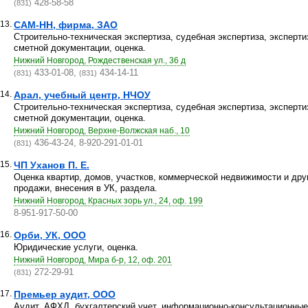
428-58-58
(831)
13.
САМ-НН, фирма, ЗАО
Строительно-техническая экспертиза, судебная экспертиза, эксперти
сметной документации, оценка.
Нижний Новгород, Рождественская ул., 36 д
433-01-08,
434-14-11
(831)
(831)
14.
Арал, учебный центр, НЧОУ
Строительно-техническая экспертиза, судебная экспертиза, эксперти
сметной документации, оценка.
Нижний Новгород, Верхне-Волжская наб., 10
436-43-24, 8-920-291-01-01
(831)
15.
ЧП Уханов П. Е.
Оценка квартир, домов, участков, коммерческой недвижимости и дру
продажи, внесения в УК, раздела.
Нижний Новгород, Красных зорь ул., 24, оф. 199
8-951-917-50-00
16.
Орби, УК, ООО
Юридические услуги, оценка.
Нижний Новгород, Мира б-р, 12, оф. 201
272-29-91
(831)
17.
Премьер аудит, ООО
Аудит, АФХД, бухгалтерский учет, информационно-консультационные 