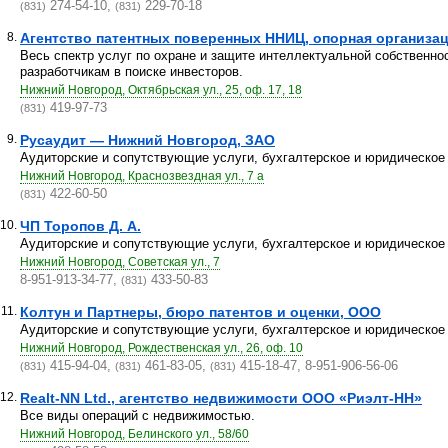
274-54-10,
229-70-18
(831)
(831)
8.
Агентство патентных поверенных ННИЦ, опорная организац
Весь спектр услуг по охране и защите интеллектуальной собственно
разработчикам в поиске инвесторов.
Нижний Новгород, Октябрьская ул., 25, оф. 17, 18
419-97-73
(831)
9.
Русаудит — Нижний Новгород, ЗАО
Аудиторские и сопутствующие услуги, бухгалтерское и юридическое
Нижний Новгород, Краснозвездная ул., 7 а
422-60-50
(831)
10.
ЧП Торопов Д. А.
Аудиторские и сопутствующие услуги, бухгалтерское и юридическое
Нижний Новгород, Советская ул., 7
8-951-913-34-77,
433-50-83
(831)
11.
Колтун и Партнеры, бюро патентов и оценки, ООО
Аудиторские и сопутствующие услуги, бухгалтерское и юридическое
Нижний Новгород, Рождественская ул., 26, оф. 10
415-94-04,
461-83-05,
415-18-47, 8-951-906-56-06
(831)
(831)
(831)
12.
Realt-NN Ltd., агентство недвижимости ООО «Риэлт-НН»
Все виды операций с недвижимостью.
Нижний Новгород, Белинского ул., 58/60