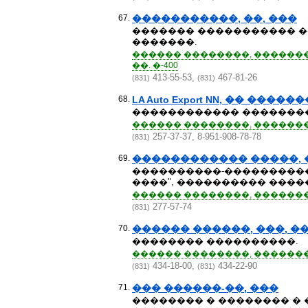
67.
�����������, ��, ���
������� ����������� ��
�������.
������ ��������, ��������
��. �-400
413-55-53,
467-81-26
(831)
(831)
68.
LA Auto Export NN, �� ������
������������ ��������
������ ��������, �������� 
257-37-37, 8-951-908-78-78
(831)
69.
������������ �����, 
����������-�����������
����", ���������� ����
������ ��������, ��������
277-57-74
(831)
70.
������ ������, ���, �
�������� ����������.
������ ��������, ��������� 
434-18-00,
434-22-90
(831)
(831)
71.
��� ������-��, ���
�������� � �������� � 