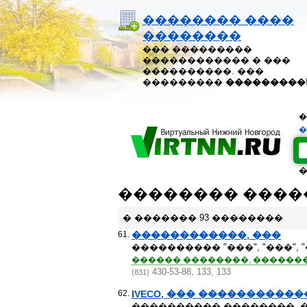
�������� ����
��������
��� ���������
������������ � ���
����������. ���
���������
���������
�
�
�������� ����
� ������� 93 ��������
61.
������������, ���
���������� "���", "���", 
������ ��������, ��������
430-53-88, 133, 133
(831)
62.
IVECO, ��� ����������
���������� ��������, 