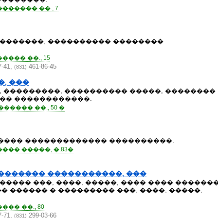
����� ��., 7
�������, ���������� ��������
��� ��., 15
7-41,
461-86-45
(831)
, ���
, ���������, ���������� �����, ��������
�� ������������.
���� ��., 50 �
���� ������������� ����������.
�� �����, �.83�
������� �����������, ���
���� ���, ����, �����, ���� ���� ������
� ������ � ��������� ���, ����, �����,
�� ��., 80
7-71,
299-03-66
(831)