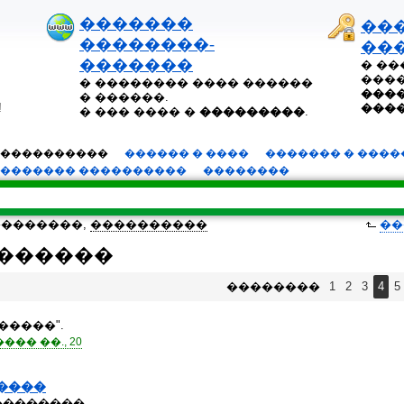
�������
��
��������-
��
�������
� �
����
� �������� ���� ������
����
� ������.
!
���
� ��� ���� �
���������
.
����������
������ � ����
������� � ����
������� ����������
��������
��������,
����������
��
������
��������
1
2
3
4
5
"�����".
�� ��., 20
�����
��������.