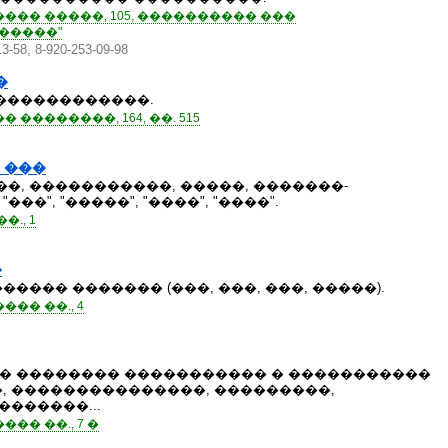
�� �����, 105, ���������� ���
�����"
3-58, 8-920-253-09-98
�
�������������.
��������, 164, ��. 515
 ���
, �����������, �����, �������-
�", "�����", "����", "����".
., 1
�
���� ������� (���, ���, ���, �����).
�� ��., 4
� �������� ����������� � �����������
, ���������������, ���������,
�������...
�� ��., 7 �