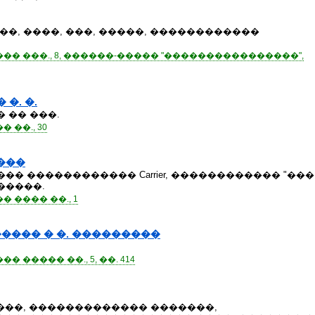
�, ����, ���, �����, ������������
� ���., 8, ������-����� "����������������",
� �. �.
 �� ���.
��., 30
���
� ������������ Carrier, ������������ "���
�����.
 ���� ��., 1
����� � �. ���������
����� ��., 5, ��. 414
���, ������������� �������,