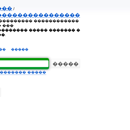
���
/
����������������
���������� ������������
 ���
������� ����� ������� �
��
.
��
�����
������� �����