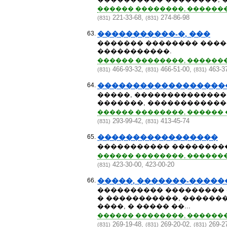
������ ��������, ��������
221-33-68,
274-86-98
(831)
(831)
63.
�����������-�, ���
������� �������� ����
�����������.
������ ��������, ��������
466-93-32,
466-51-00,
463-3
(831)
(831)
(831)
64.
�������������������
�����, ��������������
�������, ������������
������ ��������, ������ ��
293-99-42,
413-45-74
(831)
(831)
65.
�����������������
����������� ��������
������ ��������, ��������
423-30-00, 423-00-20
(831)
66.
�����, �������-�����
���������� ��������� �
� �����������, �������
����, � ����� ��...
������ ��������, ��������
269-19-48,
269-20-02,
269-2
(831)
(831)
(831)