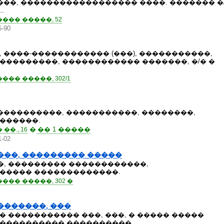
���, ������������������ ����. ������� �
.
��� �����, 52
6-90
 ����-������������ (���), �����������,
��������, ������������ �������, �/� �
�� �����, 302/1
����������, �����������, ��������,
������.
�
�� 1 �����
�., 16
1-02
���, ��������� �����
, ��������� ������������,
����� �������������.
�� �����, 302 �
�������, ���
 ����������� ���, ���, � ����� �����
���������� ����������.