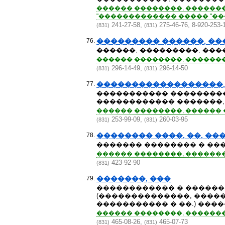
������ ��������, ��������
"������������� ����� "��
241-27-58,
275-46-76, 8-920-253-1
(831)
(831)
76.
��������� ������, ��
������, ���������, ��
������ ��������, �������� 
296-14-49,
296-14-50
(831)
(831)
77.
������������������,
����������� ����������
������������ �������, "��
������ ��������, ������ ��
253-99-09,
260-03-95
(831)
(831)
78.
�������� ����, ��, ��
������� �������� � ����
������ ��������, ��������
423-92-90
(831)
79.
�������, ���
������������ � ������
(��������������, �����
����������� � ��.) ����
������ ��������, ��������
465-08-26,
465-07-73
(831)
(831)