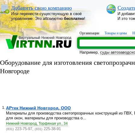
Добавить свою компанию
Создат
Или перенести существующую в своё
И добави
управление. Это абсолютно
бесплатно
!
И это то
Организации
Товары и цены
Н
Например,
суды автозаводско
Оборудование для изготовления светопрозрач
Новгороде
1.
АРтек Нижний Новгород, ООО
Материалы для производства светопрозрачных конструкций из ПВХ,
для окон, материалы для производства о...
Нижний Новгород, Торфяная ул., 34
223-75-97,
225-38-91
(831)
(831)