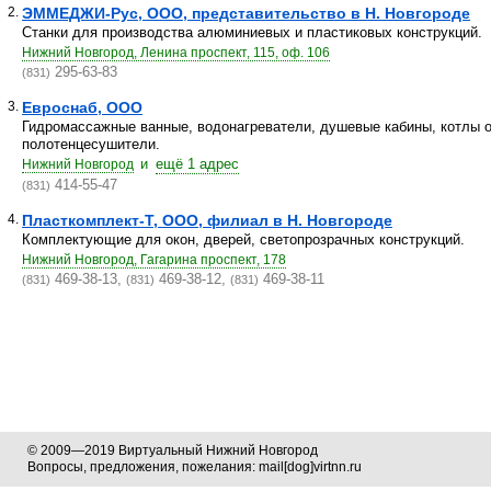
2.
ЭММЕДЖИ-Рус, ООО, представительство в Н. Новгороде
Станки для производства алюминиевых и пластиковых конструкций.
Нижний Новгород, Ленина проспект, 115, оф. 106
295-63-83
(831)
3.
Евроснаб, ООО
Гидромассажные ванные, водонагреватели, душевые кабины, котлы о
полотенцесушители.
и
ещё 1 адрес
Нижний Новгород
414-55-47
(831)
4.
Пласткомплект-Т, ООО, филиал в Н. Новгороде
Комплектующие для окон, дверей, светопрозрачных конструкций.
Нижний Новгород, Гагарина проспект, 178
469-38-13,
469-38-12,
469-38-11
(831)
(831)
(831)
© 2009—2019 Виртуальный Нижний Новгород
Вопросы, предложения, пожелания: mail[dog]virtnn.ru