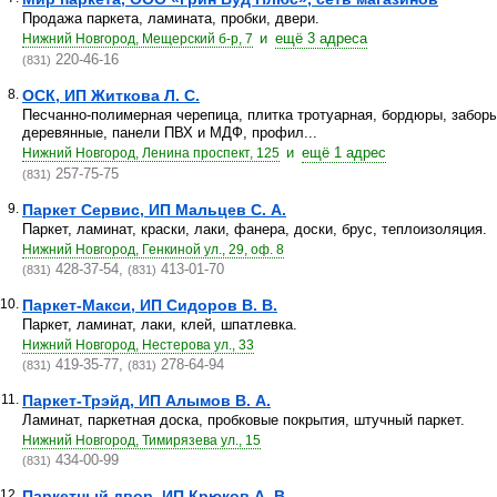
Продажа паркета, ламината, пробки, двери.
и
ещё 3 адреса
Нижний Новгород, Мещерский б-р, 7
220-46-16
(831)
8.
ОСК, ИП Житкова Л. С.
Песчанно-полимерная черепица, плитка тротуарная, бордюры, забор
деревянные, панели ПВХ и МДФ, профил...
и
ещё 1 адрес
Нижний Новгород, Ленина проспект, 125
257-75-75
(831)
9.
Паркет Сервис, ИП Мальцев С. А.
Паркет, ламинат, краски, лаки, фанера, доски, брус, теплоизоляция.
Нижний Новгород, Генкиной ул., 29, оф. 8
428-37-54,
413-01-70
(831)
(831)
10.
Паркет-Макси, ИП Сидоров В. В.
Паркет, ламинат, лаки, клей, шпатлевка.
Нижний Новгород, Нестерова ул., 33
419-35-77,
278-64-94
(831)
(831)
11.
Паркет-Трэйд, ИП Алымов В. А.
Ламинат, паркетная доска, пробковые покрытия, штучный паркет.
Нижний Новгород, Тимирязева ул., 15
434-00-99
(831)
12.
Паркетный двор, ИП Крюков А. В.