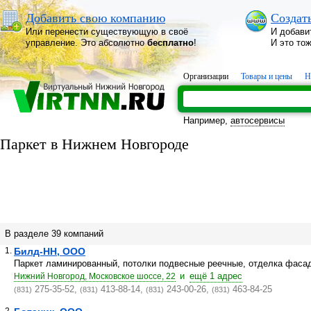
Добавить свою компанию
Создат
Или перенести существующую в своё
И добави
управление. Это абсолютно
бесплатно
!
И это то
Организации
Товары и цены
Н
Например,
автосервисы
Паркет в Нижнем Новгороде
В разделе 39 компаний
1.
Билд-НН, ООО
Паркет ламинированный, потолки подвесные реечные, отделка фаса
и
ещё 1 адрес
Нижний Новгород, Московское шоссе, 22
275-35-52,
413-88-14,
243-00-26,
463-84-25
(831)
(831)
(831)
(831)