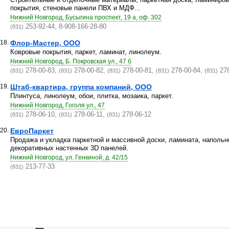
покрытия, стеновые панели ПВХ и МДФ...
Нижний Новгород, Бусыгина проспект, 19 а, оф. 302
253-92-44, 8-908-166-28-80
(831)
18.
Флор-Мастер, ООО
Ковровые покрытия, паркет, ламинат, линолеум.
Нижний Новгород, Б. Покровская ул., 47 б
278-00-83,
278-00-82,
278-00-81,
278-00-84,
278
(831)
(831)
(831)
(831)
(831)
19.
Штаб-квартира, группа компаний, ООО
Плинтуса, линолеум, обои, плитка, мозаика, паркет.
Нижний Новгород, Гоголя ул., 47
278-06-10,
278-06-11,
278-06-12
(831)
(831)
(831)
20.
ЕвроПаркет
Продажа и укладка паркетной и массивной доски, ламината, напольн
декоративных настенных 3D панелей.
Нижний Новгород, ул. Генкиной, д. 42/15
213-77-33
(831)