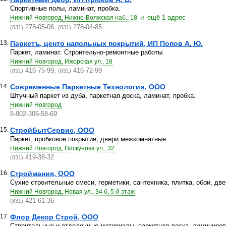
Спортивные полы, ламинат, пробка.
и
ещё 1 адрес
Нижний Новгород, Нижне-Волжская наб., 18
278-05-06,
278-04-85
(831)
(831)
13.
Паркетъ, центр напольных покрытий, ИП Попов А. Ю.
Паркет, ламинат. Строительно-ремонтные работы.
Нижний Новгород, Ижорская ул., 18
416-75-99,
416-72-99
(831)
(831)
14.
Современные Паркетные Технологии, ООО
Штучный паркет из дуба, паркетная доска, ламинат, пробка.
Нижний Новгород
8-902-306-58-69
15.
СтройБытСервис, ООО
Паркет, пробковое покрытие, двери межкомнатные.
Нижний Новгород, Пискунова ул., 32
419-38-32
(831)
16.
Строймания, ООО
Сухие строительные смеси, герметики, сантехника, плитка, обои, дв
Нижний Новгород, Новая ул., 34 б, 5-й этаж
421-61-36
(831)
17.
Флор Декор Строй, ООО
Строительные и отделочные материалы, паркетная доска, ламиниров