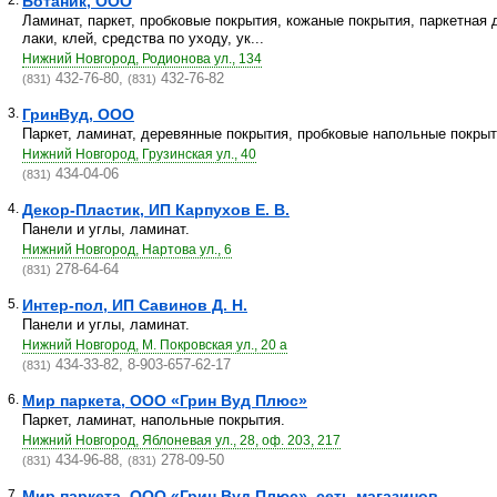
2.
Ботаник, ООО
Ламинат, паркет, пробковые покрытия, кожаные покрытия, паркетная 
лаки, клей, средства по уходу, ук...
Нижний Новгород, Родионова ул., 134
432-76-80,
432-76-82
(831)
(831)
3.
ГринВуд, ООО
Паркет, ламинат, деревянные покрытия, пробковые напольные покрыт
Нижний Новгород, Грузинская ул., 40
434-04-06
(831)
4.
Декор-Пластик, ИП Карпухов Е. В.
Панели и углы, ламинат.
Нижний Новгород, Нартова ул., 6
278-64-64
(831)
5.
Интер-пол, ИП Савинов Д. Н.
Панели и углы, ламинат.
Нижний Новгород, М. Покровская ул., 20 а
434-33-82, 8-903-657-62-17
(831)
6.
Мир паркета, ООО «Грин Вуд Плюс»
Паркет, ламинат, напольные покрытия.
Нижний Новгород, Яблоневая ул., 28, оф. 203, 217
434-96-88,
278-09-50
(831)
(831)
7.
Мир паркета, ООО «Грин Вуд Плюс», сеть магазинов