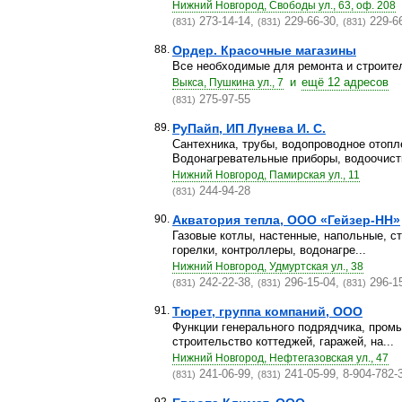
Нижний Новгород, Свободы ул., 63, оф. 208
273-14-14,
229-66-30,
229-6
(831)
(831)
(831)
88.
Ордер. Красочные магазины
Все необходимые для ремонта и строите
и
ещё 12 адресов
Выкса, Пушкина ул., 7
275-97-55
(831)
89.
РуПайп, ИП Лунева И. С.
Сантехника, трубы, водопроводное отопл
Водонагревательные приборы, водоочисти
Нижний Новгород, Памирская ул., 11
244-94-28
(831)
90.
Акватория тепла, ООО «Гейзер-НН»
Газовые котлы, настенные, напольные, с
горелки, контроллеры, водонагре...
Нижний Новгород, Удмуртская ул., 38
242-22-38,
296-15-04,
296-1
(831)
(831)
(831)
91.
Тюрет, группа компаний, ООО
Функции генерального подрядчика, пром
строительство коттеджей, гаражей, на...
Нижний Новгород, Нефтегазовская ул., 47
241-06-99,
241-05-99, 8-904-782-
(831)
(831)