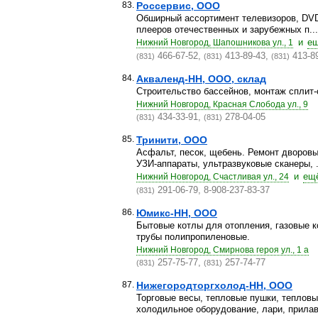
83.
Россервис, ООО
Обширный ассортимент телевизоров, DVD
плееров отечественных и зарубежных п...
и
ещ
Нижний Новгород, Шапошникова ул., 1
466-67-52,
413-89-43,
413-8
(831)
(831)
(831)
84.
Акваленд-НН, ООО, склад
Строительство бассейнов, монтаж сплит-
Нижний Новгород, Красная Слобода ул., 9
434-33-91,
278-04-05
(831)
(831)
85.
Тринити, ООО
Асфальт, песок, щебень. Ремонт дворовы
УЗИ-аппараты, ультразвуковые сканеры, .
и
ещё
Нижний Новгород, Счастливая ул., 24
291-06-79, 8-908-237-83-37
(831)
86.
Юмикс-НН, ООО
Бытовые котлы для отопления, газовые к
трубы полипропиленовые.
Нижний Новгород, Смирнова героя ул., 1 а
257-75-77,
257-74-77
(831)
(831)
87.
Нижегородторгхолод-НН, ООО
Торговые весы, тепловые пушки, тепловы
холодильное оборудование, лари, прилавк