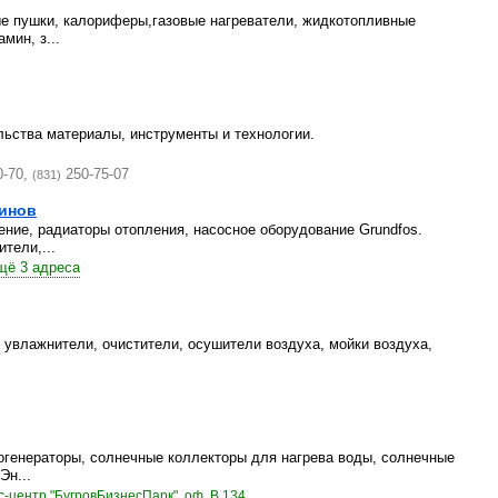
ые пушки, калориферы,газовые нагреватели, жидкотопливные
мин, з...
льства материалы, инструменты и технологии.
0-70,
250-75-07
(831)
зинов
ение, радиаторы отопления, насосное оборудование Grundfos.
тели,...
щё 3 адреса
 увлажнители, очистители, осушители воздуха, мойки воздуха,
огенераторы, солнечные коллекторы для нагрева воды, солнечные
Эн...
с-центр "БугровБизнесПарк", оф. В 134