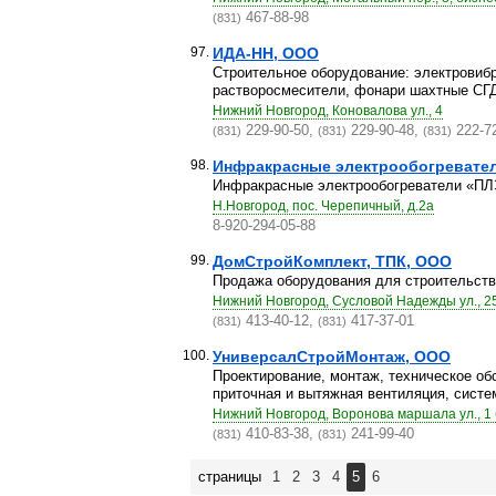
467-88-98
(831)
97.
ИДА-НН, ООО
Строительное оборудование: электровиб
растворосмесители, фонари шахтные СГД 
Нижний Новгород, Коновалова ул., 4
229-90-50,
229-90-48,
222-7
(831)
(831)
(831)
98.
Инфракрасные электрообогревател
Инфракрасные электрообогреватели «ПЛ
Н.Новгород, пос. Черепичный, д.2а
8-920-294-05-88
99.
ДомСтройКомплект, ТПК, ООО
Продажа оборудования для строительств
Нижний Новгород, Сусловой Надежды ул., 2
413-40-12,
417-37-01
(831)
(831)
100.
УниверсалСтройМонтаж, ООО
Проектирование, монтаж, техническое об
приточная и вытяжная вентиляция, систем
Нижний Новгород, Воронова маршала ул., 1 
410-83-38,
241-99-40
(831)
(831)
страницы
1
2
3
4
5
6