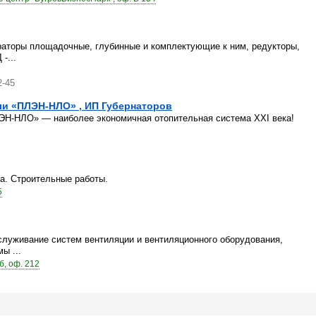
раторы площадочные, глубинные и комплектующие к ним, редукторы,
-...
2-45
и «ПЛЭН-НЛО» , ИП Губернаторов
ЭН-НЛО» — наиболее экономичная отопительная система XXI века!
а. Строительные работы.
5
служивание систем вентиляции и вентиляционного оборудования,
ы ...
б, оф. 212