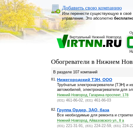
Добавить свою компанию
Или перенести существующую в своё
управление. Это абсолютно
бесплатн
Ор
Н
Обогреватели в Нижнем Нов
В разделе 107 компаний
81.
Нижегородский ТЭН, ООО
Трубчатые электронагреватели (ТЭН) и и
автомобилей, электронагреватели для эле
Нижний Новгород, Гагарина проспект, 178
461-86-02,
461-86-03
(831)
(831)
82.
Группа Ордер, ЗАО, база
Все необходимые для ремонта и строите
Нижний Новгород, Айвазовского ул., 8 а
221-31-91,
224-22-59,
224-2
(831)
(831)
(831)