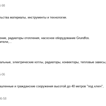
6-98
льства материалы, инструменты и технологии.
ение, радиаторы отопления, насосное оборудование Grundfos.
тели,...
тальные, электрические котлы, радиаторы, конвекторы, тепловые завесы
5-06
ышленные и гражданские сооружения высотой до 40 метров "под ключ",
36-58