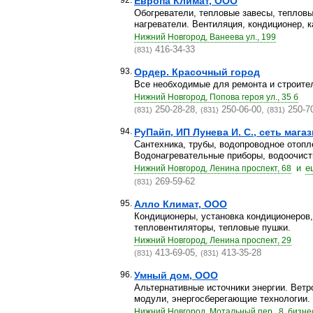
92.
Европа Климат, ООО
Обогреватели, тепловые завесы, теплов
нагреватели. Вентиляция, кондиционер, ка
Нижний Новгород, Ванеева ул., 199
416-34-33
(831)
93.
Ордер. Красочный город
Все необходимые для ремонта и строите
Нижний Новгород, Попова героя ул., 35 б
250-28-28,
250-06-00,
250-7
(831)
(831)
(831)
94.
РуПайп, ИП Лунева И. С., сеть мага
Сантехника, трубы, водопроводное отопл
Водонагревательные приборы, водоочисти
и
е
Нижний Новгород, Ленина проспект, 68
269-59-62
(831)
95.
Алло Климат, ООО
Кондиционеры, установка кондиционеров,
тепловентиляторы, тепловые пушки.
Нижний Новгород, Ленина проспект, 29
413-69-05,
413-35-28
(831)
(831)
96.
Умный дом, ООО
Альтернативные источники энергии. Ветр
модули, энергосберегающие технологии. 
Нижний Новгород, Мотальный пер., 8, бизне