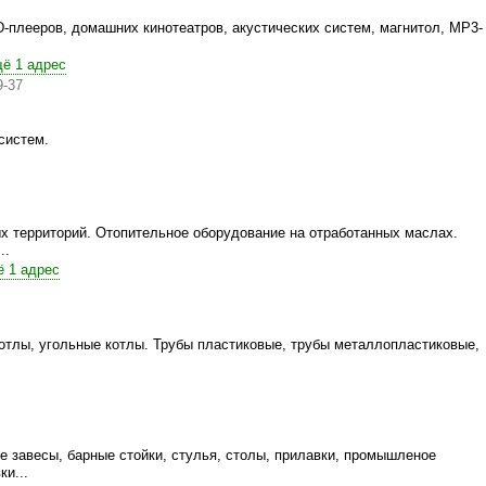
-плееров, домашних кинотеатров, акустических систем, магнитол, MP3-
ё 1 адрес
9-37
систем.
х территорий. Отопительное оборудование на отработанных маслах.
..
 1 адрес
отлы, угольные котлы. Трубы пластиковые, трубы металлопластиковые,
е завесы, барные стойки, стулья, столы, прилавки, промышленое
и...