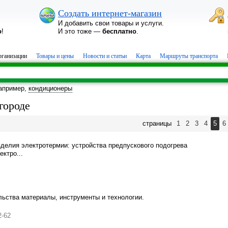
Создать интернет-магазин
И добавить свои товары и услуги.
о
!
И это тоже —
бесплатно
.
ганизации
Товары и цены
Новости и статьи
Карта
Маршруты транспорта
апример,
кондиционеры
городе
страницы
1
2
3
4
5
6
зделия электротермии: устройства предпускового подогрева
ктро...
льства материалы, инструменты и технологии.
2-62