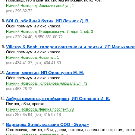
Производство и монтаж систем натяжных потолков.
Нижний Новгород, Июльских дней ул., 1
296-32-72
(831)
8.
SOLO, обойный бутик, ИП Лежник Д. В.
Обои премиум и люкс класса.
Нижний Новгород, Тимирязева ул., 7, корп. 1, оф. 3
220-24-40, 8-950-351-00-72
(831)
9.
Villeroy & Boch, галерея сантехники и плитки, ИП Мальханов
Обои премиум и люкс класса.
Нижний Новгород, Новая ул., 1
434-41-37,
434-41-39
(831)
(831)
10.
Аверс, магазин, ИП Французов М. М.
Обои премиум и люкс класса.
Нижний Новгород, Голованова маршала ул., 73
463-26-72
(831)
11.
Азбука ремонта, строймаркет, ИП Степанов И. В.
Плитка, обои, краска.
Нижний Новгород, Ленина проспект, 78
257-65-94,
415-97-18
(831)
(831)
12.
Варварка Street, магазин ООО «Эгида»
Сантехника, плитка, обои, двери, потолки, напольные покрытия, стен