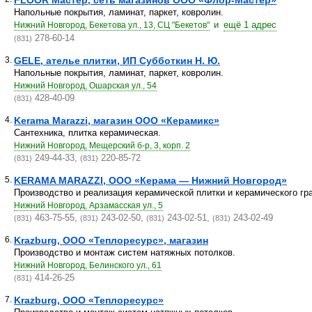
FLOOR Мастер, сеть магазинов ООО «Флор-Мастер»
Напольные покрытия, ламинат, паркет, ковролин.
и
ещё 1 адрес
Нижний Новгород, Бекетова ул., 13, СЦ "Бекетов"
278-60-14
(831)
3.
GELE, ателье плитки, ИП Субботкин Н. Ю.
Напольные покрытия, ламинат, паркет, ковролин.
Нижний Новгород, Ошарская ул., 54
428-40-09
(831)
4.
Kerama Marazzi, магазин ООО «Керамикс»
Сантехника, плитка керамическая.
Нижний Новгород, Мещерский б-р, 3, корп. 2
249-44-33,
220-85-72
(831)
(831)
5.
KERAMA MARAZZI, ООО «Керама — Нижний Новгород»
Производство и реализация керамической плитки и керамического гр
Нижний Новгород, Арзамасская ул., 5
463-75-55,
243-02-50,
243-02-51,
243-02-49
(831)
(831)
(831)
(831)
6.
Krazburg, ООО «Теплоресурс», магазин
Производство и монтаж систем натяжных потолков.
Нижний Новгород, Белинского ул., 61
414-26-25
(831)
7.
Krazburg, ООО «Теплоресурс»