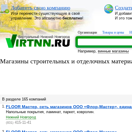
Добавить свою компанию
Создат
Или перенести существующую в своё
И добави
управление. Это абсолютно
бесплатно
!
И это то
Организации
Товары и цены
Н
Например,
винные магазины
Магазины строительных и отделочных матери
В разделе 165 компаний
1.
FLOOR Мастер, сеть магазинов ООО «Флор-Мастер», едина
Напольные покрытия, ламинат, паркет, ковролин.
Нижний Новгород
415-11-41
(831)
2.