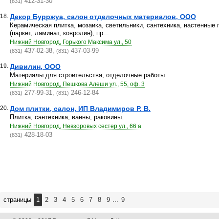
412-31-30
(831)
18.
Декор Бурржуа, салон отделочных материалов, ООО
Керамическая плитка, мозаика, светильники, сантехника, настенные 
(паркет, ламинат, ковролин), пр...
Нижний Новгород, Горького Максима ул., 50
437-02-38,
437-03-99
(831)
(831)
19.
Дивилин, ООО
Материалы для строительства, отделочные работы.
Нижний Новгород, Пешкова Алеши ул., 55, оф. 3
277-99-31,
246-12-84
(831)
(831)
20.
Дом плитки, салон, ИП Владимиров Р. В.
Плитка, сантехника, ванны, раковины.
Нижний Новгород, Невзоровых сестер ул., 66 а
428-18-03
(831)
страницы
1
2
3
4
5
6
7
8
9
...
9