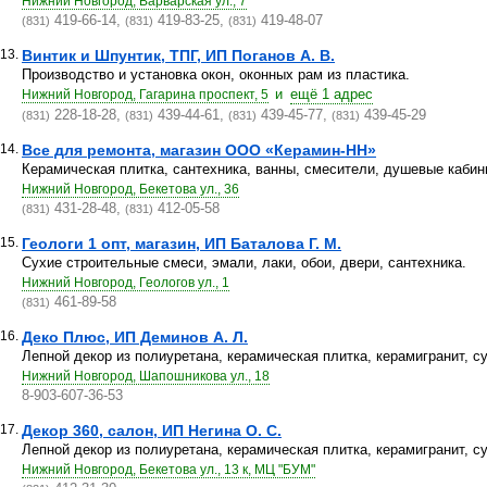
Нижний Новгород, Варварская ул., 7
419-66-14,
419-83-25,
419-48-07
(831)
(831)
(831)
13.
Винтик и Шпунтик, ТПГ, ИП Поганов А. В.
Производство и установка окон, оконных рам из пластика.
и
ещё 1 адрес
Нижний Новгород, Гагарина проспект, 5
228-18-28,
439-44-61,
439-45-77,
439-45-29
(831)
(831)
(831)
(831)
14.
Все для ремонта, магазин ООО «Керамин-НН»
Керамическая плитка, сантехника, ванны, смесители, душевые кабин
Нижний Новгород, Бекетова ул., 36
431-28-48,
412-05-58
(831)
(831)
15.
Геологи 1 опт, магазин, ИП Баталова Г. М.
Сухие строительные смеси, эмали, лаки, обои, двери, сантехника.
Нижний Новгород, Геологов ул., 1
461-89-58
(831)
16.
Деко Плюс, ИП Деминов А. Л.
Лепной декор из полиуретана, керамическая плитка, керамигранит, с
Нижний Новгород, Шапошникова ул., 18
8-903-607-36-53
17.
Декор 360, салон, ИП Негина О. С.
Лепной декор из полиуретана, керамическая плитка, керамигранит, с
Нижний Новгород, Бекетова ул., 13 к, МЦ "БУМ"