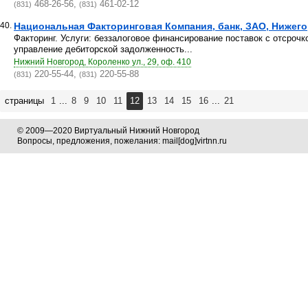
468-26-56,
461-02-12
(831)
(831)
40.
Национальная Факторинговая Компания, банк, ЗАО, Нижег
Факторинг. Услуги: беззалоговое финансирование поставок с отсрочк
управление дебиторской задолженность...
Нижний Новгород, Короленко ул., 29, оф. 410
220-55-44,
220-55-88
(831)
(831)
страницы
1
...
8
9
10
11
12
13
14
15
16
...
21
© 2009—2020 Виртуальный Нижний Новгород
Вопросы, предложения, пожелания: mail[dog]virtnn.ru