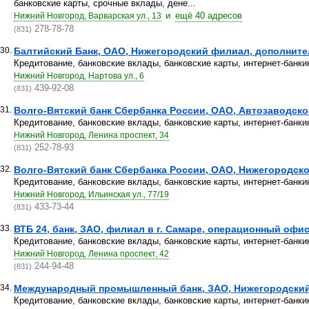
банковские карты, срочные вклады, дене...
и
ещё 40 адресов
Нижний Новгород, Варварская ул., 13
278-78-78
(831)
30.
Балтийский Банк, ОАО, Нижегородский филиал, дополнит
Кредитование, банковские вклады, банковские карты, интернет-банкин
Нижний Новгород, Нартова ул., 6
439-92-08
(831)
31.
Волго-Вятский банк Сбербанка России, ОАО, Автозаводское
Кредитование, банковские вклады, банковские карты, интернет-банкин
Нижний Новгород, Ленина проспект, 34
252-78-93
(831)
32.
Волго-Вятский банк Сбербанка России, ОАО, Нижегородское
Кредитование, банковские вклады, банковские карты, интернет-банкин
Нижний Новгород, Ильинская ул., 77/19
433-73-44
(831)
33.
ВТБ 24, банк, ЗАО, филиал в г. Самаре, операционный офи
Кредитование, банковские вклады, банковские карты, интернет-банкин
Нижний Новгород, Ленина проспект, 42
244-94-48
(831)
34.
Международный промышленный банк, ЗАО, Нижегородски
Кредитование, банковские вклады, банковские карты, интернет-банкин