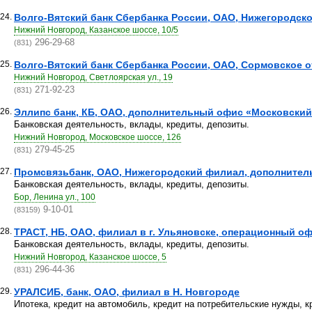
24.
Волго-Вятский банк Сбербанка России, ОАО, Нижегородское
Нижний Новгород, Казанское шоссе, 10/5
296-29-68
(831)
25.
Волго-Вятский банк Сбербанка России, ОАО, Сормовское о
Нижний Новгород, Светлоярская ул., 19
271-92-23
(831)
26.
Эллипс банк, КБ, ОАО, дополнительный офис «Московский
Банковская деятельность, вклады, кредиты, депозиты.
Нижний Новгород, Московское шоссе, 126
279-45-25
(831)
27.
Промсвязьбанк, ОАО, Нижегородский филиал, дополните
Банковская деятельность, вклады, кредиты, депозиты.
Бор, Ленина ул., 100
9-10-01
(83159)
28.
ТРАСТ, НБ, ОАО, филиал в г. Ульяновске, операционный оф
Банковская деятельность, вклады, кредиты, депозиты.
Нижний Новгород, Казанское шоссе, 5
296-44-36
(831)
29.
УРАЛСИБ, банк, ОАО, филиал в Н. Новгороде
Ипотека, кредит на автомобиль, кредит на потребительские нужды, 