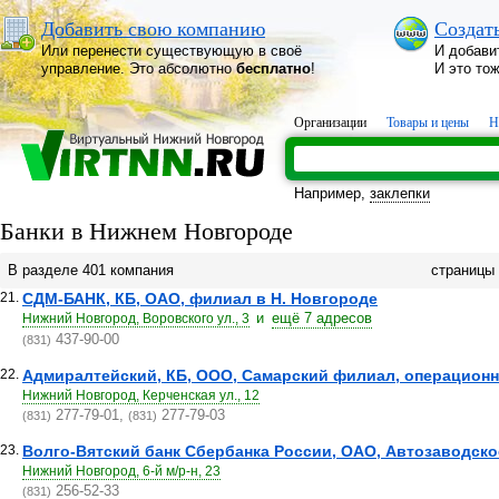
Добавить свою компанию
Создат
Или перенести существующую в своё
И добави
управление. Это абсолютно
бесплатно
!
И это то
Организации
Товары и цены
Н
Например,
заклепки
Банки в Нижнем Новгороде
В разделе 401 компания
страницы
21.
СДМ-БАНК, КБ, ОАО, филиал в Н. Новгороде
и
ещё 7 адресов
Нижний Новгород, Воровского ул., 3
437-90-00
(831)
22.
Адмиралтейский, КБ, ООО, Самарский филиал, операцион
Нижний Новгород, Керченская ул., 12
277-79-01,
277-79-03
(831)
(831)
23.
Волго-Вятский банк Сбербанка России, ОАО, Автозаводское
Нижний Новгород, 6-й м/р-н, 23
256-52-33
(831)