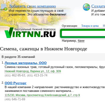
Добавить свою компанию
Создат
Или перенести существующую в своё
И добави
управление. Это абсолютно
бесплатно
!
И это то
Организации
Товары и цены
Н
Например,
бани
Семена, саженцы в Нижнем Новгороде
В разделе 35 компаний
1.
Лесные материалы, ООО
Семена газонных трав, готовый рулонный газон, пиломатериалы, брус
Нижний Новгород, Ларина ул., 12, оф. 309
462-95-63,
413-15-74
(831)
(831)
2.
ООО Русторг
В нашей компании 2 направления: растениеводство и животноводство
занимаемся поставками семенного материала...
115230, Москва, проспектезд Хлебозаводский, д.7, стр.9
646-71-69
(495)