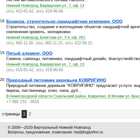
Нижний Новгород, Варварская ул., 7, оф. 13
415-81-42,
419-96-66
(831)
(831)
18.
Бонанза, строительно-ландшафтная компания, ООО
Строительство, создание и воплощение объектов ландшафтной архи
озеленения кровель, экопарковки.
Нижний Новгород, Бекетова ул., 3 б, оф. 261
465-11-30,
465-11-25,
422-58-15
(831)
(831)
(831)
19.
Пятый элемент, ООО
Семена, саженцы, питомники, ландшафтный дизайн, благоуствойство
Нижний Новгород, Варварская ул., 7, оф. 13
415-81-42,
419-96-66
(831)
(831)
20.
Природный питомник деревьев КОВРИГИНО
Природный питомник деревьев "КОВРИГИНО" предлагает услуги: выр
береза, лиственница, клен, липа, дуб...
В Нижегородской области Сокольский район, Ковригино. В Москве ул. Кра
+7 985 233 - 9555
страницы
1
2
© 2009—2020 Виртуальный Нижний Новгород
Вопросы, предложения, пожелания: mail[dog]virtnn.ru