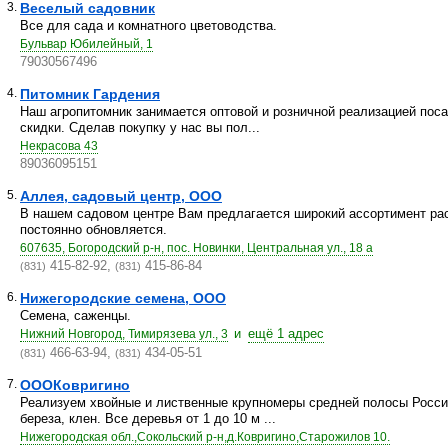
3.
Веселый садовник
Все для сада и комнатного цветоводства.
Бульвар Юбилейный, 1
79030567496
4.
Питомник Гардения
Наш агропитомник занимается оптовой и розничной реализацией пос
скидки. Сделав покупку у нас вы пол...
Некрасова 43
89036095151
5.
Аллея, садовый центр, ООО
В нашем садовом центре Вам предлагается широкий ассортимент рас
постоянно обновляется.
607635, Богородский р-н, пос. Новинки, Центральная ул., 18 а
415-82-92,
415-86-84
(831)
(831)
6.
Нижегородские семена, ООО
Семена, саженцы.
и
ещё 1 адрес
Нижний Новгород, Тимирязева ул., 3
466-63-94,
434-05-51
(831)
(831)
7.
ОООКовригино
Реализуем хвойные и лиственные крупномеры средней полосы России:
береза, клен. Все деревья от 1 до 10 м ...
Нижегородская обл.,Сокольский р-н,д.Ковригино,Старожилов 10.