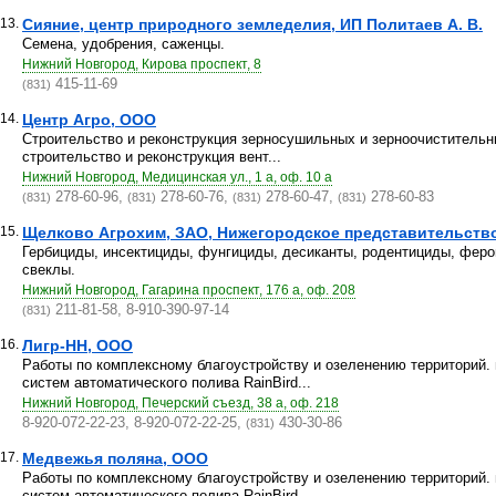
13.
Сияние, центр природного земледелия, ИП Политаев А. В.
Семена, удобрения, саженцы.
Нижний Новгород, Кирова проспект, 8
415-11-69
(831)
14.
Центр Агро, ООО
Строительство и реконструкция зерносушильных и зерноочистительн
строительство и реконструкция вент...
Нижний Новгород, Медицинская ул., 1 а, оф. 10 а
278-60-96,
278-60-76,
278-60-47,
278-60-83
(831)
(831)
(831)
(831)
15.
Щелково Агрохим, ЗАО, Нижегородское представительств
Гербициды, инсектициды, фунгициды, десиканты, родентициды, феро
свеклы.
Нижний Новгород, Гагарина проспект, 176 а, оф. 208
211-81-58, 8-910-390-97-14
(831)
16.
Лигр-НН, ООО
Работы по комплексному благоустройству и озеленению территорий.
систем автоматического полива RainBird...
Нижний Новгород, Печерский съезд, 38 а, оф. 218
8-920-072-22-23, 8-920-072-22-25,
430-30-86
(831)
17.
Медвежья поляна, ООО
Работы по комплексному благоустройству и озеленению территорий.
систем автоматического полива RainBird...