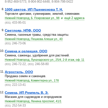
8-952-469-5773, 8-904-902-6448, 8-904-798-0422
8.
1000 цветов, ИП Пшениснова Т. Н.
Торговля цветами, сувенирами, землей, семенами.
и
ещё 2 адреса
Нижний Новгород, Б. Покровская ул., 98
433-95-01
(831)
9.
Светлояр, НПФ, ООО
Семена, газонные травы, средства защиты.
Нижний Новгород, Пешкова Алеши ул., 40
246-73-06
(831)
10.
Семена и селекция, ООО
Семена, саженцы, удобрения для растений.
Нижний Новгород, Луначарского ул., 25/4, 2-й этаж, оф. 11
246-72-22,
246-58-80
(831)
(831)
11.
Агростиль, ООО
Продажа семян и саженцев.
Нижний Новгород, Коминтерна ул., 178
222-13-41
(831)
12.
Семена, ИП Ремпель В. Э.
Магазин для садоводов и огородников
Нижний Новгород, Ленина проспект, 41/1
252-54-33
(831)