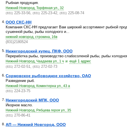
Рыбная продукция.
Нижний Новгород, Торфяная ул., 32
225-33-56,
225-23-42,
225-08-74
(831)
(831)
(831)
4.
ООО СКС-НН
Компания СКС-НН предлагает Вам широкий ассортимент рыбной прод
сушенной рыбы, рыбы холодного и...
нижний новгород, строкина, 16в
(831)2180524
5.
Нижегородский купец, ПКФ, ООО
Переработка рыбы, производство слабосоленой рыбы, рыбы холодног
и
ещё 1 адрес
Нижний Новгород, Чаадаева ул., 1 ч
272-02-51,
272-02-73
(831)
(831)
6.
Сормовское рыбоводное хозяйство, ОАО
Разведение рыб.
Нижний Новгород, Коминтерна ул., 43 а
224-23-75
(831)
7.
Нижегородский МПК, ООО
Икорное масло.
Нижний Новгород, Рябцева героя ул., 35
270-86-41
(831)
8.
АП — Нижний Новгород, ООО