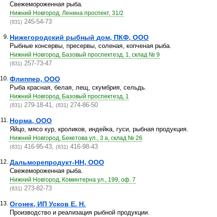
Свежемороженная рыба.
Нижний Новгород, Ленина проспект, 31/2
245-54-73
(831)
9.
Нижегородский рыбный дом, ПКФ, ООО
Рыбные консервы, пресервы, соленая, копченая рыба.
Нижний Новгород, Базовый проспектезд, 1, склад № 9
257-73-47
(831)
10.
Флиппер, ООО
Рыба красная, белая, лещ, скумбрия, сельдь.
Нижний Новгород, Базовый проспектезд, 1
279-18-41,
274-86-50
(831)
(831)
11.
Норма, ООО
Яйцо, мясо кур, кроликов, индейка, гуси, рыбная продукция.
Нижний Новгород, Бекетова ул., 3 а, склад № 26
416-95-43,
416-98-43
(831)
(831)
12.
Дальморепродукт-НН, ООО
Свежемороженная рыба.
Нижний Новгород, Коминтерна ул., 199, оф. 7
273-82-73
(831)
13.
Огонек, ИП Усков Е. Н.
Производство и реализация рыбной продукции.