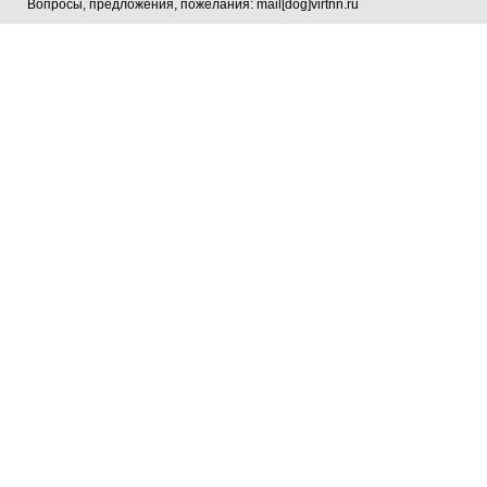
Вопросы, предложения, пожелания: mail[dog]virtnn.ru