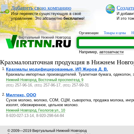
Добавить свою компанию
Создат
Или перенести существующую в своё
И добави
управление. Это абсолютно
бесплатно
!
И это то
Организации
Товары и цены
Н
Например,
автозапчасти
Крахмалопаточная продукция в Нижнем Новго
1.
Крахмалы модифицированные, ИП Жиров Д. В.
Крахмалы импортных производителей. Туалетная бумага, одеколон, з
Нижний Новгород, Восточный проспектезд, 9
257-96-16,
257-96-17,
257-99-31
(831)
(831)
(831)
2.
Милтекс, ООО
Сухое молоко, молоко, СОМ, СЦМ, сыворотка, продажа молока, ингр
изолят, обезжиренное, цельное молоко.
Нижний Новгород, Геологов ул., 10
8-920-027-13-14, 8-920-298-64-84
© 2009—2019 Виртуальный Нижний Новгород