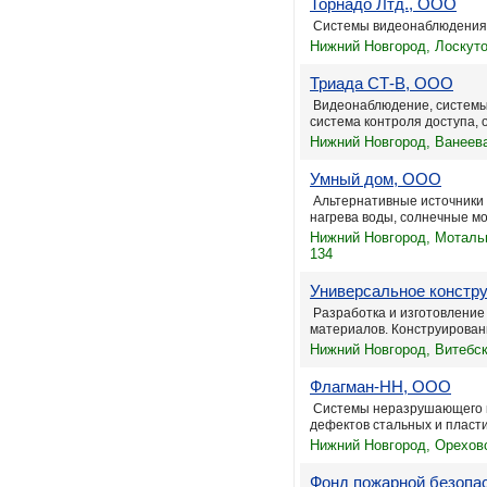
Торнадо Лтд., ООО
Системы видеонаблюдения
Нижний Новгород, Лоскуто
Триада СТ-В, ООО
Видеонаблюдение, системы 
система контроля доступа, о
Нижний Новгород, Ванеева
Умный дом, ООО
Альтернативные источники 
нагрева воды, солнечные мо
Нижний Новгород, Мотальн
134
Универсальное констр
Разработка и изготовление 
материалов. Конструировани
Нижний Новгород, Витебск
Флагман-НН, ООО
Системы неразрушающего ко
дефектов стальных и пласти
Нижний Новгород, Ореховс
Фонд пожарной безопас