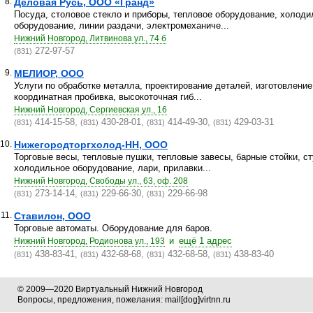
8.
Деловая Русь, ООО «Гранд»
Посуда, столовое стекло и приборы, тепловое оборудование, холоди
оборудование, линии раздачи, электромеханиче...
Нижний Новгород, Литвинова ул., 74 б
272-97-57
(831)
9.
МЕЛИОР, ООО
Услуги по обработке металла, проектирование деталей, изготовление
координатная пробивка, высокоточная гиб...
Нижний Новгород, Сергиевская ул., 16
414-15-58,
430-28-01,
414-49-30,
429-03-31
(831)
(831)
(831)
(831)
10.
Нижегородторгхолод-НН, ООО
Торговые весы, тепловые пушки, тепловые завесы, барные стойки, с
холодильное оборудование, лари, прилавки...
Нижний Новгород, Свободы ул., 63, оф. 208
273-14-14,
229-66-30,
229-66-98
(831)
(831)
(831)
11.
Ставилон, ООО
Торговые автоматы. Оборудование для баров.
и
ещё 1 адрес
Нижний Новгород, Родионова ул., 193
438-83-41,
432-68-68,
432-68-58,
438-83-40
(831)
(831)
(831)
(831)
© 2009—2020 Виртуальный Нижний Новгород
Вопросы, предложения, пожелания: mail[dog]virtnn.ru