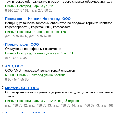
Техническое обслуживание и ремонт всего спектра оборудования для
Нижний Новгород, Ларина ул., 22
8-910-124-87-61,
275-80-20
(831)
4.
Премакса — Нижний Новгород, ООО
Вендинг, установка торговых автоматов по продаже горячих напитко
кофеаппрараты, кофемашины, кофеавтом...
Нижний Новгород, Гагарина проспект, 178
469-31-66,
469-39-10
(831)
(831)
5.
Промконсалт, ООО
Обслуживание кофейных автоматов.
Нижний Новгород, Нижегородская ул., 3, оф. 31
437-32-45
(831)
6.
AМВ, OOO
ООО АМВ - городской вендинговый оператор
603000, Нижний Новгород, улица Костина, 1
8 987 544-55-85
7.
Мистерия-НН, ООО
Оптово-розничная продажа одноразовой посуды, упаковки, пластиков
химии.
и
ещё 3 адреса
Нижний Новгород, Ларина ул., 12
439-76-42,
439-76-43,
439-76-44,
466-37-73,
466
(831)
(831)
(831)
(831)
(831)