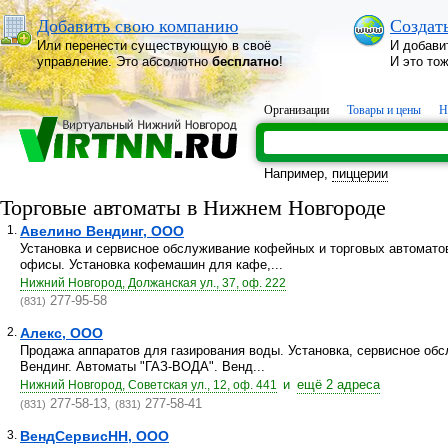
Добавить свою компанию
Создат
Или перенести существующую в своё
И добави
управление. Это абсолютно
бесплатно
!
И это то
Организации
Товары и цены
Н
Например,
пиццерии
Торговые автоматы в Нижнем Новгороде
1.
Авелино Вендинг, ООО
Установка и сервисное обслуживание кофейных и торговых автомато
офисы. Установка кофемашин для кафе,...
Нижний Новгород, Должанская ул., 37, оф. 222
277-95-58
(831)
2.
Алекс, ООО
Продажа аппаратов для газирования воды. Установка, сервисное об
Вендинг. Автоматы "ГАЗ-ВОДА". Венд...
и
ещё 2 адреса
Нижний Новгород, Советская ул., 12, оф. 441
277-58-13,
277-58-41
(831)
(831)
3.
ВендСервисНН, ООО