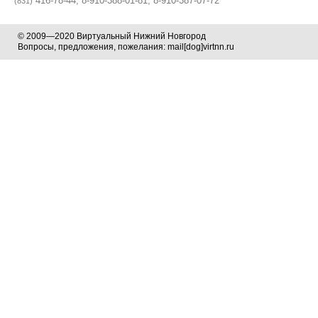
416-78-44, 8-910-388-01-81, 8-910-387-07-72
(831)
© 2009—2020 Виртуальный Нижний Новгород
Вопросы, предложения, пожелания: mail[dog]virtnn.ru