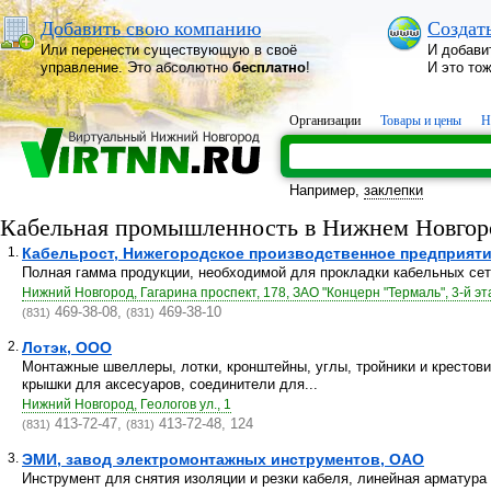
Добавить свою компанию
Создат
Или перенести существующую в своё
И добави
управление. Это абсолютно
бесплатно
!
И это то
Организации
Товары и цены
Н
Например,
заклепки
Кабельная промышленность в Нижнем Новгор
1.
Кабельрост, Нижегородское производственное предприят
Полная гамма продукции, необходимой для прокладки кабельных сете
Нижний Новгород, Гагарина проспект, 178, ЗАО "Концерн "Термаль", 3-й эт
469-38-08,
469-38-10
(831)
(831)
2.
Лотэк, ООО
Монтажные швеллеры, лотки, кронштейны, углы, тройники и крестови
крышки для аксесуаров, соединители для...
Нижний Новгород, Геологов ул., 1
413-72-47,
413-72-48, 124
(831)
(831)
3.
ЭМИ, завод электромонтажных инструментов, ОАО
Инструмент для снятия изоляции и резки кабеля, линейная армату