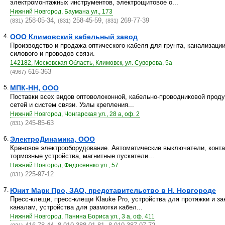
электромонтажных инструментов, электрощитовое о...
Нижний Новгород, Баумана ул., 173
258-05-34,
258-45-59,
269-77-39
(831)
(831)
(831)
4.
ООО Климовский кабельный завод
Производство и продажа оптического кабеля для грунта, канализации
силового и проводов связи.
142182, Московская Область, Климовск, ул. Суворова, 5а
616-363
(4967)
5.
МПК-НН, ООО
Поставки всех видов оптоволоконной, кабельно-проводниковой прод
сетей и систем связи. Узлы крепления...
Нижний Новгород, Чонгарская ул., 28 а, оф. 2
245-85-63
(831)
6.
ЭлектроДинамика, ООО
Крановое электрооборудование. Автоматические выключатели, конта
тормозные устройства, магнитные пускатели...
Нижний Новгород, Федосеенко ул., 57
225-97-12
(831)
7.
Юнит Марк Про, ЗАО, представительство в Н. Новгороде
Пресс-клещи, пресс-клещи Klauke Pro, устройства для протяжки и з
каналам, устройства для размотки кабел...
Нижний Новгород, Панина Бориса ул., 3 а, оф. 411