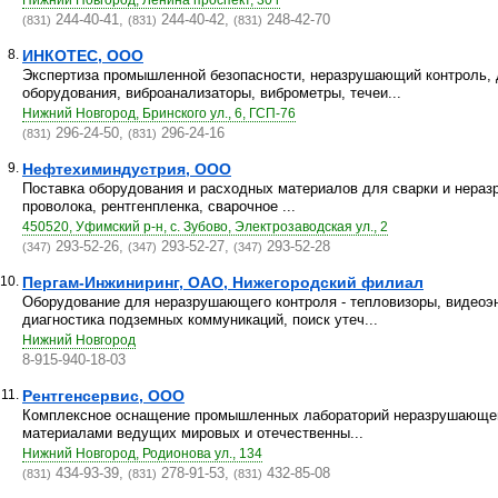
Нижний Новгород, Ленина проспект, 30 г
244-40-41,
244-40-42,
248-42-70
(831)
(831)
(831)
8.
ИНКОТЕС, ООО
Экспертиза промышленной безопасности, неразрушающий контроль, 
оборудования, виброанализаторы, виброметры, течеи...
Нижний Новгород, Бринского ул., 6, ГСП-76
296-24-50,
296-24-16
(831)
(831)
9.
Нефтехиминдустрия, ООО
Поставка оборудования и расходных материалов для сварки и нераз
проволока, рентгенпленка, сварочное ...
450520, Уфимский р-н, с. Зубово, Электрозаводская ул., 2
293-52-26,
293-52-27,
293-52-28
(347)
(347)
(347)
10.
Пергам-Инжиниринг, ОАО, Нижегородский филиал
Оборудование для неразрушающего контроля - тепловизоры, видеоэн
диагностика подземных коммуникаций, поиск утеч...
Нижний Новгород
8-915-940-18-03
11.
Рентгенсервис, ООО
Комплексное оснащение промышленных лабораторий неразрушающег
материалами ведущих мировых и отечественны...
Нижний Новгород, Родионова ул., 134
434-93-39,
278-91-53,
432-85-08
(831)
(831)
(831)