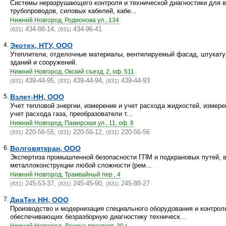
Системы неразрушающего контроля и технической диагностики для 
трубопроводов, силовых кабелей, кабе...
Нижний Новгород, Родионова ул., 134
434-88-14,
434-96-41
(831)
(831)
4.
Экотех, НТУ, ООО
Утеплители, отделочные материалы, вентилируемый фасад, штукату
зданий и сооружений.
Нижний Новгород, Окский съезд, 2, оф. 511
439-44-95,
439-44-94,
439-44-93
(831)
(831)
(831)
5.
Взлет-НН, ООО
Учет тепловой энергии, измерение и учет расхода жидкостей, измере
учет расхода газа, преобразователи т...
Нижний Новгород, Памирская ул., 11, оф. 8
220-56-55,
220-56-12,
220-56-56
(831)
(831)
(831)
6.
Волговяткран, ООО
Экспертиза промышленной безопасности ГПМ и подкрановых путей, в 
металлоконструкции любой сложности (рем...
Нижний Новгород, Трамвайный пер., 4
245-53-37,
245-45-90,
245-88-27
(831)
(831)
(831)
7.
ДиаТех НН, ООО
Производство и модернизация специального оборудования и контрол
обеспечивающих безразборную диагностику техническ...