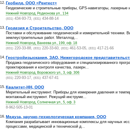
12.
Геобилд, ООО «Рентест»
Геодезические и строительные приборы, GPS-навигаторы, лазерные 
Нижний Новгород, Родионова ул., 134
434-93-73,
434-88-14
(831)
(831)
13.
Геодезия и Строительство, ООО
Поставки и обслуживание геодезической и измерительной техники. В
землеустроительных работ. Металлод...
Нижний Новгород, Ванеева ул., 199, оф. 18
220-33-88,
220-33-60,
461-53-05,
417-21-66
(831)
(831)
(831)
(831)
14.
Геостройизыскания, ЗАО, Нижегородское представительст
Продажа геодезического оборудования и специализированного прогр
проектирования и контроля качества, лазерн...
Нижний Новгород, Воровского ул., 3, оф. 306
220-93-17,
437-67-41
(831)
(831)
15.
Квалитет-НН, ООО
Мерительный инструмент. Приборы для измерения давления и темпе
монтажный инструмент. Режущий инструме...
Нижний Новгород, Солнечная ул., 5, оф. 3
8-962-505-13-01
16.
Медуза, научно-технологическая компания, ООО
Компания разрабатывает инновационные комплексы для научных исс
процессами, медицинской и технической д...