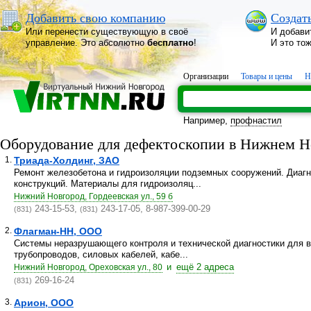
Добавить свою компанию
Создат
Или перенести существующую в своё
И добави
управление. Это абсолютно
бесплатно
!
И это то
Организации
Товары и цены
Н
Например,
профнастил
Оборудование для дефектоскопии в Нижнем Н
1.
Триада-Холдинг, ЗАО
Ремонт железобетона и гидроизоляции подземных сооружений. Диагн
конструкций. Материалы для гидроизоляц...
Нижний Новгород, Гордеевская ул., 59 б
243-15-53,
243-17-05, 8-987-399-00-29
(831)
(831)
2.
Флагман-НН, ООО
Системы неразрушающего контроля и технической диагностики для 
трубопроводов, силовых кабелей, кабе...
и
ещё 2 адреса
Нижний Новгород, Ореховская ул., 80
269-16-24
(831)
3.
Арион, ООО