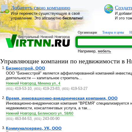
Добавить свою компанию
Создат
Или перенести существующую в своё
И добави
управление. Это абсолютно
бесплатно
!
И это то
Организации
Товары и цены
Н
Например,
мебель
Управляющие компании по недвижимости в Н
1.
Бизнесстрой, ООО
ООО "Бизнесстрой" является аффиллированной компанией инвестици
деятельности — капитальное строитель...
Нижний Новгород, Минина ул., 4
419-53-10,
419-23-83,
419-53-27
(831)
(831)
(831)
2.
Время, инновационно-внедренческая компания, ООО
Инновационно-внедренческая компания "ВРЕМЯ" специализируется н
недвижимости, консалтинговых услуга, а так...
Нижний Новгород, Белинского ул., 58/60
463-84-53,
243-00-90
(831)
(831)
3.
Коммуналсервис, УК, ООО