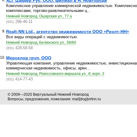
8.
ХСГ Цандер Рус, ООО, филиал в Н. Новгороде
Комплексное управление коммерческой недвижимостью. Комплексно
комплексами, торгово-развлекательными ц...
Нижний Новгород, Ошарская ул., 77 а
296-46-11
(831)
9.
Realt-NN Ltd., агентство недвижимости ООО «Риэлт-НН»
Все виды операций с недвижимостью.
Нижний Новгород, Белинского ул., 58/60
428-58-58
(831)
10.
Мерселор груп, ООО
Управляющая компания, управление недвижимостью, инвестиционная
коммерческая недвижимость, офисы, арен...
Нижний Новгород, Рокоссовского маршала ул., 8, корп. 3
414-77-43
(831)
© 2009—2020 Виртуальный Нижний Новгород
Вопросы, предложения, пожелания: mail[dog]virtnn.ru