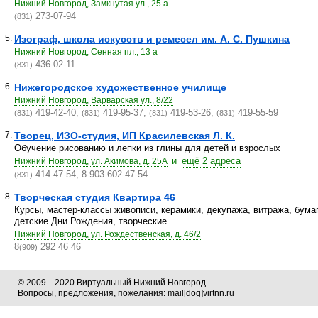
Нижний Новгород, Замкнутая ул., 25 а
273-07-94
(831)
5.
Изограф, школа искусств и ремесел им. А. С. Пушкина
Нижний Новгород, Сенная пл., 13 а
436-02-11
(831)
6.
Нижегородское художественное училище
Нижний Новгород, Варварская ул., 8/22
419-42-40,
419-95-37,
419-53-26,
419-55-59
(831)
(831)
(831)
(831)
7.
Творец, ИЗО-студия, ИП Красилевская Л. К.
Обучение рисованию и лепки из глины для детей и взрослых
и
ещё 2 адреса
Нижний Новгород, ул. Акимова, д. 25А
414-47-54, 8-903-602-47-54
(831)
8.
Творческая студия Квартира 46
Курсы, мастер-классы живописи, керамики, декупажа, витража, бума
детские Дни Рождения, творческие...
Нижний Новгород, ул. Рождественская, д. 46/2
8
292 46 46
(909)
© 2009—2020 Виртуальный Нижний Новгород
Вопросы, предложения, пожелания: mail[dog]virtnn.ru