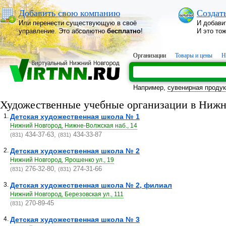
Добавить свою компанию
Создат
Или перенести существующую в своё
И добави
управление. Это абсолютно
бесплатно
!
И это то
Организации
Товары и цены
Н
Например,
сувенирная проду
Художественные учебные организации в Нижн
1.
Детская художественная школа № 1
Нижний Новгород, Нижне-Волжская наб., 14
434-37-63,
434-33-87
(831)
(831)
2.
Детская художественная школа № 2
Нижний Новгород, Ярошенко ул., 19
276-32-80,
274-31-66
(831)
(831)
3.
Детская художественная школа № 2, филиал
Нижний Новгород, Березовская ул., 111
270-89-45
(831)
4.
Детская художественная школа № 3