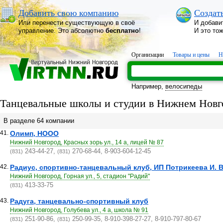
Добавить свою компанию
Создат
Или перенести существующую в своё
И добави
управление. Это абсолютно
бесплатно
!
И это то
Организации
Товары и цены
Н
Например,
велосипеды
Танцевальные школы и студии в Нижнем Новг
В разделе 64 компании
41.
Олимп, НООО
Нижний Новгород, Красных зорь ул., 14 а, лицей № 87
243-44-27,
270-68-44, 8-903-604-12-45
(831)
(831)
42.
Радиус, спортивно-танцевальный клуб, ИП Потрикеева И. В
Нижний Новгород, Горная ул., 5, стадион "Радий"
413-33-75
(831)
43.
Радуга, танцевально-спортивный клуб
Нижний Новгород, Голубева ул., 4 а, школа № 91
251-90-86,
250-99-35, 8-910-398-27-27, 8-910-797-80-67
(831)
(831)