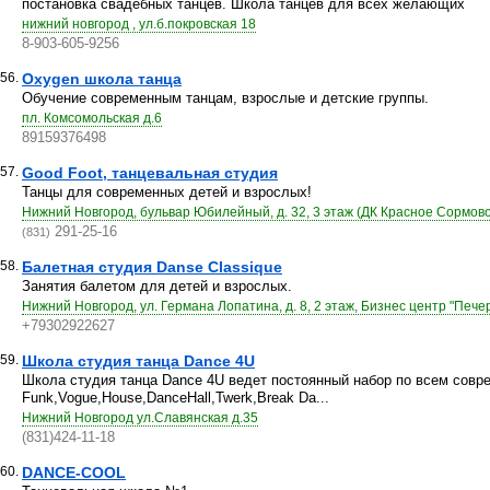
постановка свадебных танцев. Школа танцев для всех желающих
нижний новгород , ул.б.покровская 18
8-903-605-9256
56.
Oxygen школа танца
Обучение современным танцам, взрослые и детские группы.
пл. Комсомольская д.6
89159376498
57.
Good Foot, танцевальная студия
Танцы для современных детей и взрослых!
Нижний Новгород, бульвар Юбилейный, д. 32, 3 этаж (ДК Красное Сормово
291-25-16
(831)
58.
Балетная студия Danse Classique
Занятия балетом для детей и взрослых.
Нижний Новгород, ул. Германа Лопатина, д. 8, 2 этаж, Бизнес центр "Пече
+79302922627
59.
Школа студия танца Dance 4U
Школа студия танца Dance 4U ведет постоянный набор по всем совр
Funk,Vogue,House,DanceHall,Twerk,Break Da...
Нижний Новгород ул.Славянская д.35
(831)424-11-18
60.
DANCE-COOL