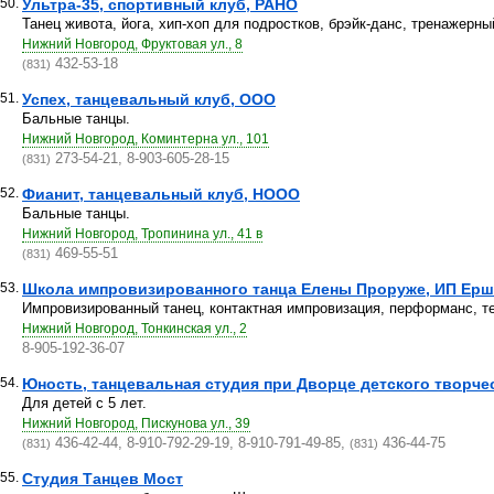
50.
Ультра-35, спортивный клуб, РАНО
Танец живота, йога, хип-хоп для подростков, брэйк-данс, тренажерны
Нижний Новгород, Фруктовая ул., 8
432-53-18
(831)
51.
Успех, танцевальный клуб, ООО
Бальные танцы.
Нижний Новгород, Коминтерна ул., 101
273-54-21, 8-903-605-28-15
(831)
52.
Фианит, танцевальный клуб, НООО
Бальные танцы.
Нижний Новгород, Тропинина ул., 41 в
469-55-51
(831)
53.
Школа импровизированного танца Елены Проруже, ИП Ершо
Импровизированный танец, контактная импровизация, перформанс, т
Нижний Новгород, Тонкинская ул., 2
8-905-192-36-07
54.
Юность, танцевальная студия при Дворце детского творчес
Для детей с 5 лет.
Нижний Новгород, Пискунова ул., 39
436-42-44, 8-910-792-29-19, 8-910-791-49-85,
436-44-75
(831)
(831)
55.
Студия Танцев Мост