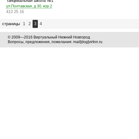
Танцевальная школа №1
ул.Полтавская, д 30, кор.2
413 25 16
страницы
1
2
3
4
© 2009—2016 Виртуальный Нижний Новгород
Вопросы, предложения, пожелания: mail[dog]virtnn.ru