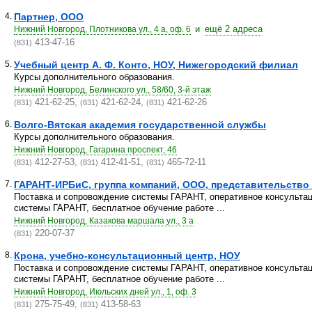
4.
Партнер, ООО
и
ещё 2 адреса
Нижний Новгород, Плотникова ул., 4 а, оф. 6
413-47-16
(831)
5.
Учебный центр А. Ф. Конто, НОУ, Нижегородский филиал
Курсы дополнительного образования.
Нижний Новгород, Белинского ул., 58/60, 3-й этаж
421-62-25,
421-62-24,
421-62-26
(831)
(831)
(831)
6.
Волго-Вятская академия государственной службы
Курсы дополнительного образования.
Нижний Новгород, Гагарина проспект, 46
412-27-53,
412-41-51,
465-72-11
(831)
(831)
(831)
7.
ГАРАНТ-ИРБиС, группа компаний, ООО, представительство 
Поставка и сопровождение системы ГАРАНТ, оперативное консульта
системы ГАРАНТ, бесплатное обучение работе ...
Нижний Новгород, Казакова маршала ул., 3 а
220-07-37
(831)
8.
Крона, учебно-консультационный центр, НОУ
Поставка и сопровождение системы ГАРАНТ, оперативное консульта
системы ГАРАНТ, бесплатное обучение работе ...
Нижний Новгород, Июльских дней ул., 1, оф. 3
275-75-49,
413-58-63
(831)
(831)