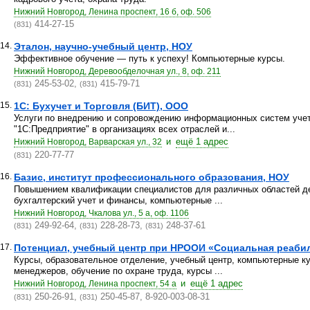
Нижний Новгород, Ленина проспект, 16 б, оф. 506
414-27-15
(831)
14.
Эталон, научно-учебный центр, НОУ
Эффективное обучение — путь к успеху! Компьютерные курсы.
Нижний Новгород, Деревообделочная ул., 8, оф. 211
245-53-02,
415-79-71
(831)
(831)
15.
1С: Бухучет и Торговля (БИТ), ООО
Услуги по внедрению и сопровождению информационных систем учет
"1С:Предприятие" в организациях всех отраслей и...
и
ещё 1 адрес
Нижний Новгород, Варварская ул., 32
220-77-77
(831)
16.
Базис, институт профессионального образования, НОУ
Повышением квалификации специалистов для различных областей де
бухгалтерский учет и финансы, компьютерные ...
Нижний Новгород, Чкалова ул., 5 а, оф. 1106
249-92-64,
228-28-73,
248-37-61
(831)
(831)
(831)
17.
Потенциал, учебный центр при НРООИ «Социальная реаби
Курсы, образовательное отделение, учебный центр, компьютерные ку
менеджеров, обучение по охране труда, курсы ...
и
ещё 1 адрес
Нижний Новгород, Ленина проспект, 54 а
250-26-91,
250-45-87, 8-920-003-08-31
(831)
(831)