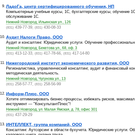
9.
ЛадоГа, центр сертифицированного обучения, НП
Компьютерные учебные курсы, 1С, бухгалтерские курсы, обучение 1С
обслуживание 1С.
Нижний Новгород, Ильинская ул., 126
439-77-39,
430-08-33
(831)
(831)
10.
Аудит Налоги Право, ООО
Аудит и консалтинг. Юридические услуги. Обучение профессиональн
Нижний Новгород, Бекетова ул., 68, оф. 3
413-12-33,
417-78-66,
417-14-80
(831)
(831)
(831)
11.
Нижегородский институт экономического развития, ООО
Регионалистика, управленческий консалтинг, аудит и финансовый кон
методическая деятельность.
Нижний Новгород, Чугунова ул., 13
258-57-77,
258-56-99
(831)
(831)
12.
Информ-Плюс, ООО
Хотите оптимизировать бизнес-процессы, избежать рисков, максима
инструмент — "КонсультантПлюс"!
Нижний Новгород, ул. Малая Ямская, д. 78, офис 301
437-29-29
(831)
13.
ИНТЕЛЛЕКТ, группа компаний, ООО
Консалтинг. Аутсорсинг в области бухучета. Юридические услуги. О
кадрового учета, охрана труда.