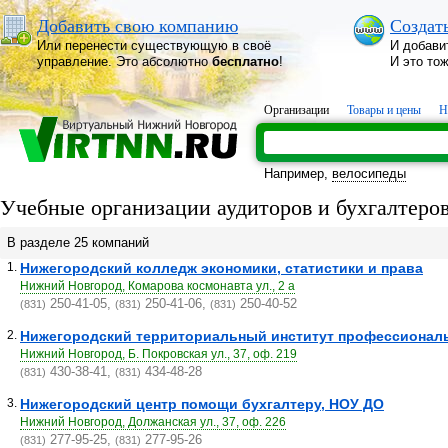
Добавить свою компанию
Создат
Или перенести существующую в своё
И добави
управление. Это абсолютно
бесплатно
!
И это то
Организации
Товары и цены
Н
Например,
велосипеды
Учебные организации аудиторов и бухгалтеро
В разделе 25 компаний
1.
Нижегородский колледж экономики, статистики и права
Нижний Новгород, Комарова космонавта ул., 2 а
250-41-05,
250-41-06,
250-40-52
(831)
(831)
(831)
2.
Нижегородский территориальный институт профессионал
Нижний Новгород, Б. Покровская ул., 37, оф. 219
430-38-41,
434-48-28
(831)
(831)
3.
Нижегородский центр помощи бухгалтеру, НОУ ДО
Нижний Новгород, Должанская ул., 37, оф. 226
277-95-25,
277-95-26
(831)
(831)