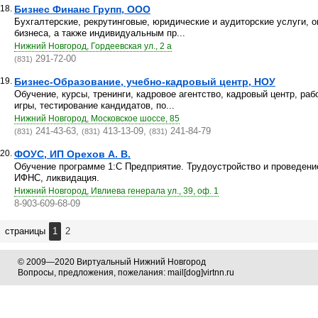
18.
Бизнес Финанс Групп, ООО
Бухгалтерские, рекрутинговые, юридические и аудиторские услуги, 
бизнеса, а также индивидуальным пр...
Нижний Новгород, Гордеевская ул., 2 а
291-72-00
(831)
19.
Бизнес-Образование, учебно-кадровый центр, НОУ
Обучение, курсы, тренинги, кадровое агентство, кадровый центр, ра
игры, тестирование кандидатов, по...
Нижний Новгород, Московское шоссе, 85
241-43-63,
413-13-09,
241-84-79
(831)
(831)
(831)
20.
ФОУС, ИП Орехов А. В.
Обучение программе 1:С Предприятие. Трудоустройство и проведени
ИФНС, ликвидация.
Нижний Новгород, Ивлиева генерала ул., 39, оф. 1
8-903-609-68-09
страницы
1
2
© 2009—2020 Виртуальный Нижний Новгород
Вопросы, предложения, пожелания: mail[dog]virtnn.ru