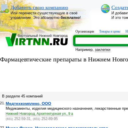
Добавить свою компанию
Создат
Или перенести существующую в своё
И добави
управление. Это абсолютно
бесплатно
!
И это то
Организации
Товары и цены
Н
Например,
заклепки
Фармацевтические препараты в Нижнем Новго
В разделе 45 компаний
21.
Медтехкомплекс, ООО
Медикаменты, изделия медицинского назначения, лекарственные пре
Нижний Новгород, Архитектурная ул., 9 а
252-59-31,
252-89-95
(831)
(831)
22.