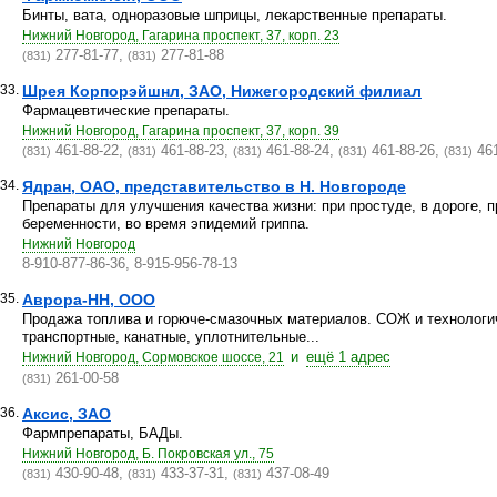
Бинты, вата, одноразовые шприцы, лекарственные препараты.
Нижний Новгород, Гагарина проспект, 37, корп. 23
277-81-77,
277-81-88
(831)
(831)
33.
Шрея Корпорэйшнл, ЗАО, Нижегородский филиал
Фармацевтические препараты.
Нижний Новгород, Гагарина проспект, 37, корп. 39
461-88-22,
461-88-23,
461-88-24,
461-88-26,
461
(831)
(831)
(831)
(831)
(831)
34.
Ядран, ОАО, представительство в Н. Новгороде
Препараты для улучшения качества жизни: при простуде, в дороге, п
беременности, во время эпидемий гриппа.
Нижний Новгород
8-910-877-86-36, 8-915-956-78-13
35.
Аврора-НН, ООО
Продажа топлива и горюче-смазочных материалов. СОЖ и технологи
транспортные, канатные, уплотнительные...
и
ещё 1 адрес
Нижний Новгород, Сормовское шоссе, 21
261-00-58
(831)
36.
Аксис, ЗАО
Фармпрепараты, БАДы.
Нижний Новгород, Б. Покровская ул., 75
430-90-48,
433-37-31,
437-08-49
(831)
(831)
(831)