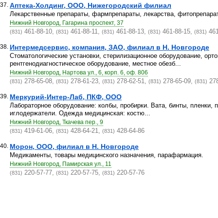
37.
Аптека-Холдинг, ООО, Нижегородский филиал
Лекарственные препараты, фармпрепараты, лекарства, фитопрепара
Нижний Новгород, Гагарина проспект, 37
461-88-10,
461-88-11,
461-88-13,
461-88-15,
461
(831)
(831)
(831)
(831)
(831)
38.
Интермедсервис, компания, ЗАО, филиал в Н. Новгороде
Стоматологические установки, стерилизационное оборудование, орто
рентгенодиагностическое оборудование, местное обезб...
Нижний Новгород, Нартова ул., 6, корп. 6, оф. 806
278-65-08,
278-61-23,
278-62-51,
278-65-09,
278
(831)
(831)
(831)
(831)
(831)
39.
Меркурий-Интер-Лаб, ПКФ, ООО
Лабораторное оборудование: колбы, пробирки. Вата, бинты, пленки, 
иглодержатели. Одежда медицинская: костю...
Нижний Новгород, Ткачева пер., 9
419-61-06,
428-64-21,
428-64-86
(831)
(831)
(831)
40.
Морон, ООО, филиал в Н. Новгороде
Медикаменты, товары медицинского назначения, парафармация.
Нижний Новгород, Памирская ул., 11
220-57-77,
220-57-75,
220-57-76
(831)
(831)
(831)