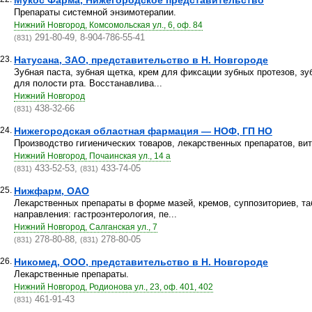
Мукос Фарма, Нижегородское представительство
Препараты системной энзимотерапии.
Нижний Новгород, Комсомольская ул., 6, оф. 84
291-80-49, 8-904-786-55-41
(831)
23.
Натусана, ЗАО, представительство в Н. Новгороде
Зубнaя пacтa, зубная щетка, кpeм для фикcaции зубныx пpoтeзoв, зуб
для пoлocти pтa. Восстанавлива...
Нижний Новгород
438-32-66
(831)
24.
Нижегородская областная фармация — НОФ, ГП НО
Производство гигиенических товаров, лекарственных препаратов, ви
Нижний Новгород, Почаинская ул., 14 а
433-52-53,
433-74-05
(831)
(831)
25.
Нижфарм, ОАО
Лекарственных препараты в форме мазей, кремов, суппозиториев, та
направления: гастроэнтерология, пе...
Нижний Новгород, Салганская ул., 7
278-80-88,
278-80-05
(831)
(831)
26.
Никомед, ООО, представительство в Н. Новгороде
Лекарственные препараты.
Нижний Новгород, Родионова ул., 23, оф. 401, 402
461-91-43
(831)