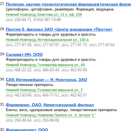
27.
Полисан, научно-технологическая фармацевтическая фирма
Циклоферон, цитофлавин, реамберин. Фармация, медицина.
Нижний Новгород, Бекетова ул., 13 л, оф. 108
220-94-71, 8-910-387-74-88
(831)
28.
Протек-5, филиал ЗАО «Центр внедрения «Протек»
Фармпрепараты и товары для здоровья и красоты.
Нижний Новгород, Интернациональная ул., 100 а
277-97-59,
277-97-97,
277-97-73,
277-97-64
(831)
(831)
(831)
(831)
29.
Саламат-НН, ООО
Фармпрепараты и товары для здоровья и красоты.
Нижний Новгород, Голованова маршала ул., 49
466-22-22,
466-03-44,
462-93-59
(831)
(831)
(831)
30.
СИА Интернейшнл — Н. Новгород, ЗАО
Лекарственные преператы.
Нижний Новгород, Голованова маршала ул., 2
462-93-60,
466-77-51,
462-92-37
(831)
(831)
(831)
31.
Фармимэкс, ОАО, Нижегородский филиал
Бинты, вата, одноразовые шприцы, лекарственные препараты.
Нижний Новгород, Новикова-Прибоя ул., 4, литера "L"
258-30-54,
250-98-06
(831)
(831)
32.
Фармкомплект, ООО