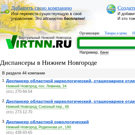
Добавить свою компанию
Создат
Или перенести существующую в своё
И добави
управление. Это абсолютно
бесплатно
!
И это то
Организации
Товары и цены
Н
Например,
бани
Диспансеры в Нижнем Новгороде
В разделе 44 компании
1.
Диспансер областной наркологический, стационарное отд
Нижний Новгород, пос. Левинка, 34
270-84-54
(831)
2.
Диспансер областной наркологический, стационарное отд
Нижний Новгород, Союзный пер., 46
273-12-70
(831)
3.
Диспансер областной онкологический
Нижний Новгород, Родионова ул., 190
438-93-65
(831)