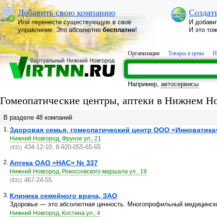
Добавить свою компанию
Создат
Или перенести существующую в своё
И добави
управление. Это абсолютно
бесплатно
!
И это то
Организации
Товары и цены
Н
Например,
автосервисы
Гомеопатические центры, аптеки в Нижнем Н
В разделе 48 компаний
1.
Здоровая семья, гомеопатический центр ООО «Инноватика
Нижний Новгород, Фрунзе ул., 21
434-12-10, 8-920-055-65-65
(831)
2.
Аптека ОАО «НАС» № 337
Нижний Новгород, Рокоссовского маршала ул., 19
467-24-55
(831)
3.
Клиника семейного врача, ЗАО
Здоровье — это абсолютная ценность. Многопрофильный медицински
Нижний Новгород, Костина ул., 4