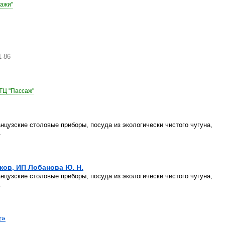
тажи"
1-86
 ТЦ "Пассаж"
цузские столовые приборы, посуда из экологически чистого чугуна,
.
ков, ИП Лобанова Ю. Н.
цузские столовые приборы, посуда из экологически чистого чугуна,
.
т»