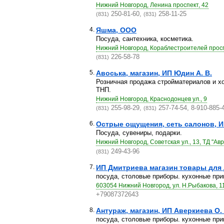
Нижний Новгород, Ленина проспект, 42
250-81-60,
258-11-25
(831)
(831)
4.
Яшма, ООО
Посуда, сантехника, косметика.
Нижний Новгород, Кораблестроителей просп
226-58-78
(831)
5.
Авоська, магазин, ИП Юдин А. В.
Розничная продажа стройматериалов и х
ТНП.
Нижний Новгород, Краснодонцев ул., 9
255-98-29,
257-74-54, 8-910-885-
(831)
(831)
6.
Острые ощущения, сеть салонов, И
Посуда, сувениры, подарки.
Нижний Новгород, Советская ул., 13, ТД "Ав
249-43-96
(831)
7.
ИП Дмитриева магазин товары для
посуда, столовые приборы. кухонные при
603054 Нижний Новгород, ул. Н.Рыбакова, 1
+79087372643
8.
Антураж, магазин, ИП Аверкиева О. 
посуда, столовые приборы. кухонные при