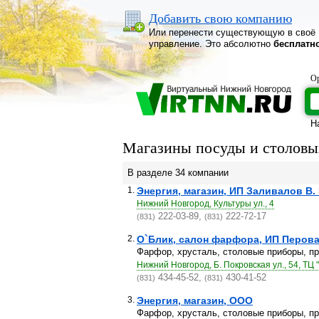
Добавить свою компанию
Или перенести существующую в своё
управление. Это абсолютно
бесплатн
Ор
Н
Магазины посуды и столовы
В разделе 34 компании
1.
Энергия, магазин, ИП Заливалов В. 
Нижний Новгород, Культуры ул., 4
222-03-89,
222-72-17
(831)
(831)
2.
О`Блик, салон фарфора, ИП Перова 
Фарфор, хрусталь, столовые приборы, пр
Нижний Новгород, Б. Покровская ул., 54, ТЦ
434-45-52,
430-41-52
(831)
(831)
3.
Энергия, магазин, ООО
Фарфор, хрусталь, столовые приборы, пр