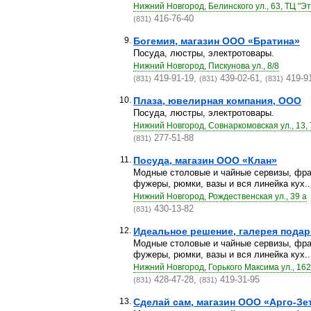
Нижний Новгород, Белинского ул., 63, ТЦ "Э
416-76-40
(831)
9.
Богемия, магазин ООО «Братина»
Посуда, люстры, электротовары.
Нижний Новгород, Пискунова ул., 8/8
419-91-19,
439-02-61,
419-9
(831)
(831)
(831)
10.
Плаза, ювелирная компания, ООО
Посуда, люстры, электротовары.
Нижний Новгород, Совнаркомовская ул., 13,
277-51-88
(831)
11.
Посуда, магазин ООО «Клан»
Модные столовые и чайные сервизы, фран
фужеры, рюмки, вазы и вся линейка кух..
Нижний Новгород, Рождественская ул., 39 а
430-13-82
(831)
12.
Идеальное решение, галерея подар
Модные столовые и чайные сервизы, фран
фужеры, рюмки, вазы и вся линейка кух..
Нижний Новгород, Горького Максима ул., 162
428-47-28,
419-31-95
(831)
(831)
13.
Сделай сам, магазин ООО «Арго-Зе