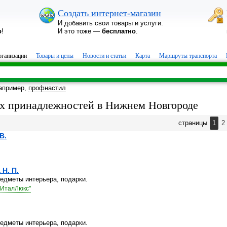
Создать интернет-магазин
И добавить свои товары и услуги.
о
!
И это тоже —
бесплатно
.
ганизации
Товары и цены
Новости и статьи
Карта
Маршруты транспорта
апример,
профнастил
х принадлежностей в Нижнем Новгороде
страницы
1
2
В.
Н. П.
едметы интерьера, подарки.
 "ИталЛюкс"
едметы интерьера, подарки.