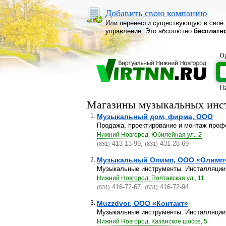
Добавить свою компанию
Или перенести существующую в своё
управление. Это абсолютно
бесплатн
Ор
Н
Магазины музыкальных инс
1.
Музыкальный дом, фирма, ООО
Продажа, проектирование и монтаж профе
Нижний Новгород, Юбилейная ул., 2
413-13-99,
431-28-69
(831)
(831)
2.
Музыкальный Олимп, ООО «Олимп
Музыкальные инструменты. Инсталляции.
Нижний Новгород, Полтавская ул., 11
416-72-67,
416-72-94
(831)
(831)
3.
Muzzdvor, ООО «Контакт»
Музыкальные инструменты. Инсталляции.
Нижний Новгород, Казанское шоссе, 5