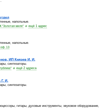
..
отдел
тенные, напольные.
и
ещё 1 адрес
К "Золотая миля"
тенные, напольные.
 оф. 13
ов, ИП Князев И. И.
ары, синтезаторы.
и
ещё 2 адреса
публика"
Г. И.
ары, синтезаторы.
оцессоры, гитары, духовые инструменты, звуковое оборудование,