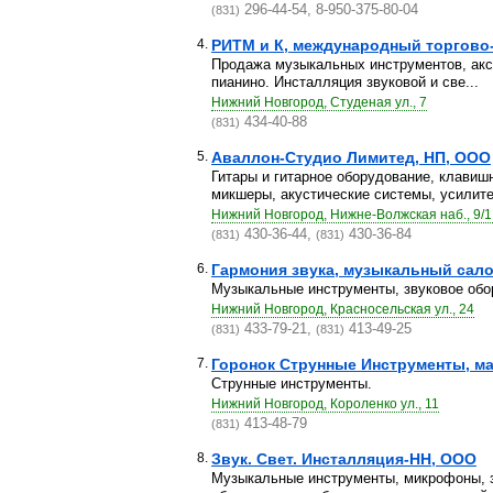
296-44-54, 8-950-375-80-04
(831)
4.
РИТМ и К, международный торгов
Продажа музыкальных инструментов, акс
пианино. Инсталляция звуковой и све...
Нижний Новгород, Студеная ул., 7
434-40-88
(831)
5.
Аваллон-Студио Лимитед, НП, ООО
Гитары и гитарное оборудование, клaви
микшеры, акустические системы, усилите
Нижний Новгород, Нижне-Волжская наб., 9/1,
430-36-44,
430-36-84
(831)
(831)
6.
Гармония звука, музыкальный сал
Музыкальные инструменты, звуковое обо
Нижний Новгород, Красносельская ул., 24
433-79-21,
413-49-25
(831)
(831)
7.
Горонок Струнные Инструменты, ма
Струнные инструменты.
Нижний Новгород, Короленко ул., 11
413-48-79
(831)
8.
Звук. Свет. Инсталляция-НН, ООО
Музыкальные инструменты, микрофоны, зв