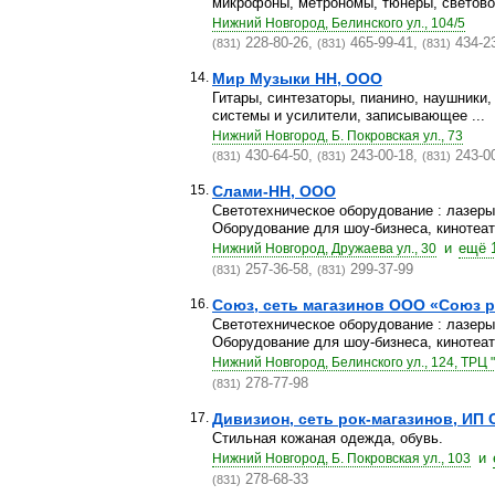
микрофоны, метрономы, тюнеры, световое
Нижний Новгород, Белинского ул., 104/5
228-80-26,
465-99-41,
434-2
(831)
(831)
(831)
14.
Мир Музыки НН, ООО
Гитары, синтезаторы, пианино, наушники
cистемы и усилители, записывающее ...
Нижний Новгород, Б. Покровская ул., 73
430-64-50,
243-00-18,
243-0
(831)
(831)
(831)
15.
Слами-НН, ООО
Светотехническое оборудование : лазер
Оборудование для шоу-бизнеса, кинотеатр
и
ещё 
Нижний Новгород, Дружаева ул., 30
257-36-58,
299-37-99
(831)
(831)
16.
Союз, сеть магазинов ООО «Союз р
Светотехническое оборудование : лазер
Оборудование для шоу-бизнеса, кинотеатр
Нижний Новгород, Белинского ул., 124, ТРЦ
278-77-98
(831)
17.
Дивизион, сеть рок-магазинов, ИП С
Стильная кожаная одежда, обувь.
и
Нижний Новгород, Б. Покровская ул., 103
278-68-33
(831)