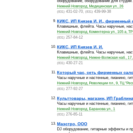
оборудование, оборудование для студий.
Нижний Новгород, Медицинская ул., 26
431-02-70,
439-99-38
(831)
(831)
9.
КИКС, ИП Князев И. И., фирменный 
Клавишные, флейта. Часы наручные, нас
Нижний Новгород, Коминтерна ул., 105 а, ТР
257-84-12
(831)
10.
КИКС, ИП Князев И. И.
Клавишные, флейта. Часы наручные, нас
Нижний Новгород, Нижне-Волжская наб., 17,
430-27-21
(831)
11.
Который час, сеть фирменных салон
Часы наручные и настенные, пианино, гит
Нижний Новгород, Революции пл., 9, ТЦ "Рес
277-92-27
(831)
12.
Культтовары, магазин, ИП Граблина 
Часы наручные и настенные, пианино, гит
Нижний Новгород, Баранова ул., 1
276-85-11
(831)
13.
Маэстро, ООО
DJ оборудование, гитарные эффекты и пр