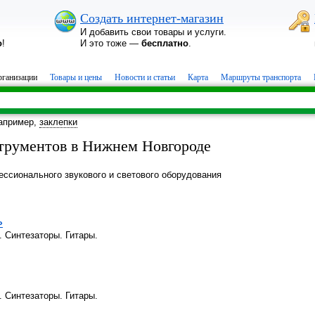
Создать интернет-магазин
И добавить свои товары и услуги.
о
!
И это тоже —
бесплатно
.
ганизации
Товары и цены
Новости и статьи
Карта
Маршруты транспорта
апример,
заклепки
трументов в Нижнем Новгороде
ссионального звукового и светового оборудования
»
 Синтезаторы. Гитары.
 Синтезаторы. Гитары.