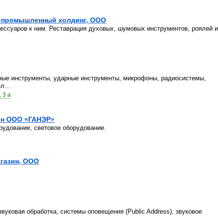
о-промышленный холдинг, ООО
ессуаров к ним. Реставрация духовых, шумовых инструментов, роялей и
шные инструменты, ударные инструменты, микрофоны, радиосистемы,
л...
 3 а
он ООО «ГАНЭР»
рудование, световое оборудование.
газин, ООО
уковая обработка, системы оповещения (Public Address), звуковое