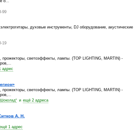
 о...
3-99
, электрогитары, духовые инструменты, DJ оборудование, акустические
0-19
ы, прожекторы, светоэффекты, лампы. (TOP LIGHTING, MARTIN) -
ов,...
1 адрес
егион»
ы, прожекторы, светоэффекты, лампы. (TOP LIGHTING, MARTIN) -
ов,...
и
ещё 2 адреса
 "Шоколад"
итков А. Н.
ещё 1 адрес