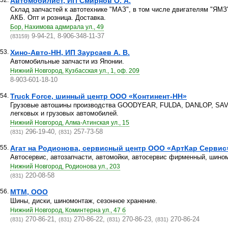
52.
Автомобилист, ИП Смирнов О. А.
Склад запчастей к автотехнике "МАЗ", в том числе двигателям "ЯМЗ
АКБ. Опт и розница. Доставка.
Бор, Нахимова адмирала ул., 49
9-94-21, 8-906-348-11-37
(83159)
53.
Хино-Авто-НН, ИП Заурсаев А. В.
Автомобильные запчасти из Японии.
Нижний Новгород, Кузбасская ул., 1, оф. 209
8-903-601-18-10
54.
Truck Force, шинный центр ООО «Континент-НН»
Грузовые автошины производства GOODYEAR, FULDA, DANLOP, SA
легковых и грузовых автомобилей.
Нижний Новгород, Алма-Атинская ул., 15
296-19-40,
257-73-58
(831)
(831)
55.
Агат на Родионова, сервисный центр ООО «АртКар Сервис
Автосервис, автозапчасти, автомойки, автосервис фирменный, шино
Нижний Новгород, Родионова ул., 203
220-08-58
(831)
56.
МТМ, ООО
Шины, диски, шиномонтаж, сезонное хранение.
Нижний Новгород, Коминтерна ул., 47 б
270-86-21,
270-86-22,
270-86-23,
270-86-24
(831)
(831)
(831)
(831)