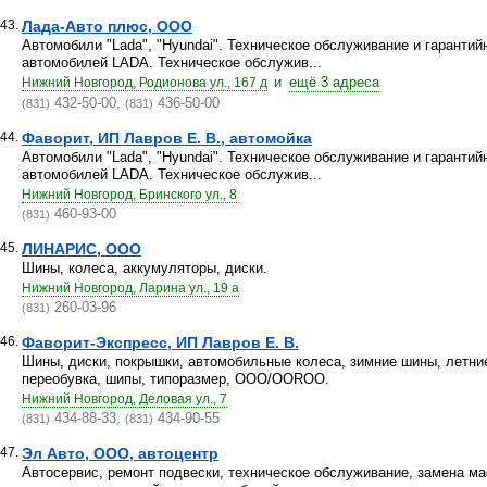
43.
Лада-Авто плюс, ООО
Автомобили "Lada", "Hyundai". Техническое обслуживание и гаранти
автомобилей LADA. Техническое обслужив...
и
ещё 3 адреса
Нижний Новгород, Родионова ул., 167 д
432-50-00,
436-50-00
(831)
(831)
44.
Фаворит, ИП Лавров Е. В., автомойка
Автомобили "Lada", "Hyundai". Техническое обслуживание и гаранти
автомобилей LADA. Техническое обслужив...
Нижний Новгород, Бринского ул., 8
460-93-00
(831)
45.
ЛИНАРИС, ООО
Шины, колеса, аккумуляторы, диски.
Нижний Новгород, Ларина ул., 19 а
260-03-96
(831)
46.
Фаворит-Экспресс, ИП Лавров Е. В.
Шины, диски, покрышки, автомобильные колеса, зимние шины, летни
переобувка, шипы, типоразмер, OOO/OOROO.
Нижний Новгород, Деловая ул., 7
434-88-33,
434-90-55
(831)
(831)
47.
Эл Авто, ООО, автоцентр
Автосервис, ремонт подвески, техническое обслуживание, замена ма