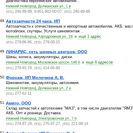
диагностика европейских автомобилей...
Нижний Новгород, Должанская ул., 1 в
246-89-89, 8-951-902-00-07,
246-89-88
(831)
(831)
48.
Автозапчасти 24 часа, ИП
Автозапчасти к отечественным и импортным автомобилям, АКБ, масла
мотоблоки, скутеры. Услуги шиномонтаж...
и
ещё 1 адрес
Нижний Новгород, Аэродромная ул., 28
279-86-86,
279-08-15
(831)
(831)
49.
ЛИНАРИС, сеть шинных центров, ООО
Шины, колеса, аккумуляторы, диски.
и
ещё 8 адресов
Нижний Новгород, Московское шоссе, 146 б
279-91-19,
414-66-80
(831)
(831)
50.
Форсаж, ИП Молочков А. В.
Шиномонтаж, аккумуляторы, автохимия.
Нижний Новгород, Должанская ул., 2 а
277-62-11
(831)
51.
Амиго, ООО
Склад запчастей к автотехнике "МАЗ", в том числе двигателям "ЯМЗ
АКБ. Опт и розница. Доставка.
Нижний Новгород, Электровозная ул., 7 б
274-87-29,
275-97-27,
221-08-14
(831)
(831)
(831)