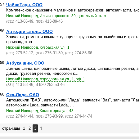
57.
ЧайнаТаун, ООО
Комплексное снабжение магазинов и автосервисов: автозапчасти, ак
Нижний Новгород, Ильича проспект, 39, цокольный этаж
413-86-49,
413-89-46
(831)
(831)
58.
Автодвигатель, ООО
Запчасти, ремонт и комплектующие к грузовым автомобилям и тракто
производства.
Нижний Новгород, Кузбасская ул., 1
279-52-12,
275-91-39,
274-85-66
(831)
(831)
(831)
59.
Азбука шин, ООО
Зимние шины, шипованные шины, литые диски, шипованная резина, з
диски, грузовая резина, недорогой к...
Нижний Новгород, Аэродромная ул., 1, оф. 1
413-53-46, 8-920-253-53-46
(831)
60.
Ока-Лада, ОАО
Автомобили "ВАЗ", автомобили "Лада", запчасти "Ваз", запчасти "Ла
автомобили Lada, запчасти Lada, ...
Нижний Новгород, Коминтерна ул., 43
274-44-44,
275-93-99,
274-44-74
(831)
(831)
(831)
страницы
1
2
3
4