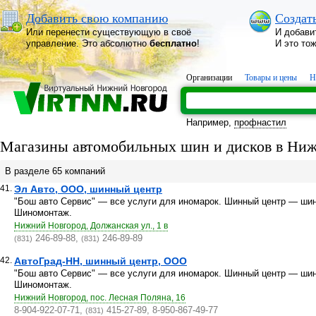
Добавить свою компанию
Создат
Или перенести существующую в своё
И добави
управление. Это абсолютно
бесплатно
!
И это то
Организации
Товары и цены
Н
Например,
профнастил
Магазины автомобильных шин и дисков в Ниж
В разделе 65 компаний
41.
Эл Авто, ООО, шинный центр
"Бош авто Сервис" — все услуги для иномарок. Шинный центр — ши
Шиномонтаж.
Нижний Новгород, Должанская ул., 1 в
246-89-88,
246-89-89
(831)
(831)
42.
АвтоГрад-НН, шинный центр, ООО
"Бош авто Сервис" — все услуги для иномарок. Шинный центр — ши
Шиномонтаж.
Нижний Новгород, пос. Лесная Поляна, 16
8-904-922-07-71,
415-27-89, 8-950-867-49-77
(831)