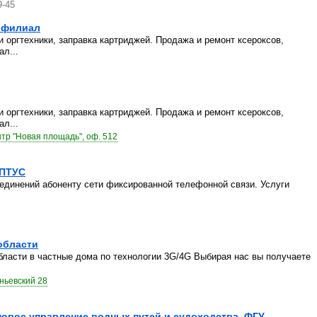
9-45
 филиал
 оргтехники, заправка картриджей. Продажа и ремонт ксероксов,
л...
 оргтехники, заправка картриджей. Продажа и ремонт ксероксов,
л...
нтр "Новая площадь", оф. 512
 ПТУС
динений абоненту сети фиксированной телефонной связи. Услуги
области
бласти в частные дома по технологии 3G/4G Выбирая нас вы получаете
ньевский 28
овое управление водных путей и судоходства, ФГУ