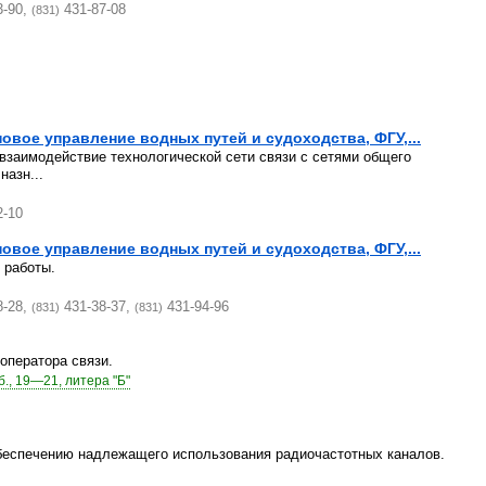
3-90,
431-87-08
(831)
овое управление водных путей и судоходства, ФГУ,...
 взаимодействие технологической сети связи с сетями общего
назн...
2-10
овое управление водных путей и судоходства, ФГУ,...
 работы.
8-28,
431-38-37,
431-94-96
(831)
(831)
оператора связи.
., 19—21, литера "Б"
беспечению надлежащего использования радиочастотных каналов.