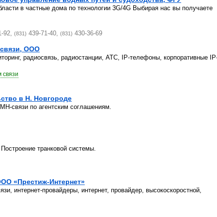
бласти в частные дома по технологии 3G/4G Выбирая нас вы получаете
1-92,
439-71-40,
430-36-69
(831)
(831)
 связи, ООО
ринг, радиосвязь, радиостанции, АТС, IP-телефоны, корпоративные IP
м связи
ьство в Н. Новгороде
/МН-связи по агентским соглашениям.
 Построение транковой системы.
ООО «Престиж-Интернет»
язи, интернет-провайдеры, интернет, провайдер, высокоскоростной,