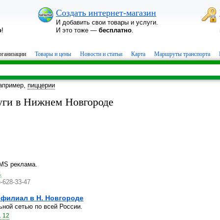
Создать интернет-магазин
И добавить свои товары и услуги.
о
!
И это тоже —
бесплатно
.
ганизации
Товары и цены
Новости и статьи
Карта
Маршруты транспорта
апример,
пиццерии
ги в Нижнем Новгороде
MS реклама.
1
)-628-33-47
 филиал в Н. Новгороде
ной сетью по всей России.
. 12