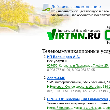
Добавить свою компанию
Или перенести существующую в своё
управление. Это абсолютно
бесплатн
Ор
Н
Телекоммуникационные услу
1.
ИП Балакирев А.А.
Все услуги IT
607650, Кстово, ули Парковая, д.7, офис 25.
8-908-757-91-99, 8-903-053-50-95
2.
Zebra-SMS
SMS информирование, SMS рассылка, S
Н.Новгород, Южное шоссе, д.16в, офис 336-
210-91-51, +7
127-72-25, +7 (950
(831)
(910)
3.
ПРОСТОР Телеком, ЗАО «Квантум»,
Универсальный оператор связи с филиаль
Нижний Новгород, Костина ул., 6, корп. 1, оф