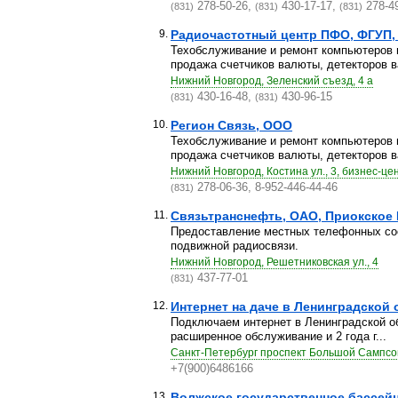
278-50-26,
430-17-17,
278-4
(831)
(831)
(831)
9.
Радиочастотный центр ПФО, ФГУП,
Техобслуживание и ремонт компьютеров и
продажа счетчиков валюты, детекторов ва
Нижний Новгород, Зеленский съезд, 4 а
430-16-48,
430-96-15
(831)
(831)
10.
Регион Связь, ООО
Техобслуживание и ремонт компьютеров и
продажа счетчиков валюты, детекторов ва
Нижний Новгород, Костина ул., 3, бизнес-це
278-06-36, 8-952-446-44-46
(831)
11.
Связьтранснефть, ОАО, Приокское
Предоставление местных телефонных сое
подвижной радиосвязи.
Нижний Новгород, Решетниковская ул., 4
437-77-01
(831)
12.
Интернет на даче в Ленинградской 
Подключаем интернет в Ленинградской о
расширенное обслуживание и 2 года г...
Санкт-Петербург проспект Большой Сампсо
+7(900)6486166
13.
Волжское государственное бассейн