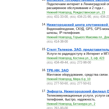
Подключаем интернет в Ленинградской о
расширенное обслуживание и 2 года г...
Нижний Новгород, Рождественская ул., 23
431-33-00,
434-21-90,
434-2
(831)
(831)
(831)
14.
Нижегородский центр спутниковой
Видеонаблюдение, СКУД, GPS, GPS-монито
шлюзы, IP-телефония.
Нижний Новгород, Горького Максима пл., До
414-38-00
(831)
15.
Стелт Телеком, ЗАО, представител
Услуги по радиодоступу в Интернет и МГ
Нижний Новгород, Костина ул., 3, оф. 423
434-49-44,
272-98-00
(831)
(831)
16.
ТРК-НН, ЗАО
Мачтовое оборудование, средства связи.
Нижний Новгород, Мира б-р, 10
277-50-60,
277-50-61
(831)
(831)
17.
Энфорта, Нижегородский филиал 
Телекоммуникационные услуги, услуги св
телефония, быстро, надежность.
Нижний Новгород, Бетанкура ул., 2
261-00-00
(831)